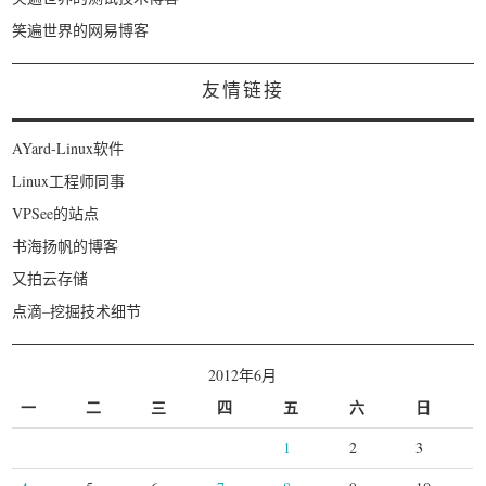
笑遍世界的网易博客
友情链接
AYard-Linux软件
Linux工程师同事
VPSee的站点
书海扬帆的博客
又拍云存储
点滴–挖掘技术细节
2012年6月
一
二
三
四
五
六
日
1
2
3