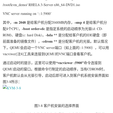
/root/kvm_demo/ RHEL6.3-Server-x86_64-DVD1.iso
VNC server running on ‘::1:5900’
-m 2048
-smp 4
其中，
是给客户机分配2048MB内存，
是给客户机分
-boot order=dc
配4个CPU，
是指定系统的启动顺序为光驱(d: CD-
-hda **
ROM)、硬盘(c: hard Disk)，
是分配给客户机的IDE硬盘（即
-cdrom **
前面准备的镜像文件），
是分配客户机的光驱。默认情况
下，QEMU会启动一个VNC server端口（如上面的::1:5900），可以用
vncviwer[注8]工具来连接到QEMU的VNC端口查看客户机。
“
vncviewer :5900
”
通过启动时的提示，这里可以使用
命令连接到
QEMU启动的窗口。根据命令行制定的启动顺序，当有CDROM时，
客户机默认会从光驱引导，启动后即可进入到客户机系统安装界面如
图3-8所示：
图3-8 客户机安装的选择界面