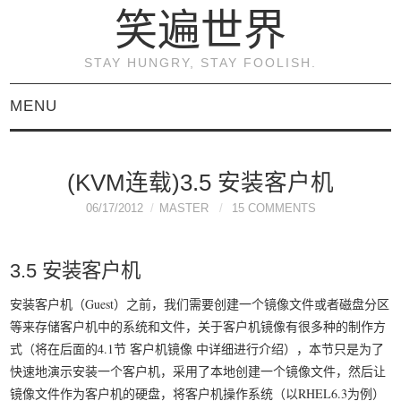
笑遍世界
STAY HUNGRY, STAY FOOLISH.
MENU
首页
(KVM连载)3.5 安装客户机
KVM虚拟化原理与实践
06/17/2012
MASTER
15 COMMENTS
（连载）
3.5 安装客户机
《KVM虚拟化技术：实
安装客户机（Guest）之前，我们需要创建一个镜像文件或者磁盘分区
等来存储客户机中的系统和文件，关于客户机镜像有很多种的制作方
战与原理解析》
式（将在后面的4.1节 客户机镜像 中详细进行介绍），本节只是为了
快速地演示安装一个客户机，采用了本地创建一个镜像文件，然后让
关于本博客
镜像文件作为客户机的硬盘，将客户机操作系统（以RHEL6.3为例）