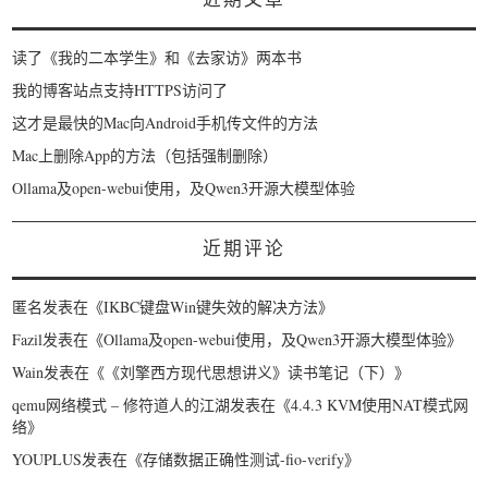
读了《我的二本学生》和《去家访》两本书
我的博客站点支持HTTPS访问了
这才是最快的Mac向Android手机传文件的方法
Mac上删除App的方法（包括强制删除）
Ollama及open-webui使用，及Qwen3开源大模型体验
近期评论
匿名
发表在《
IKBC键盘Win键失效的解决方法
》
Fazil
发表在《
Ollama及open-webui使用，及Qwen3开源大模型体验
》
Wain
发表在《
《刘擎西方现代思想讲义》读书笔记（下）
》
qemu网络模式 – 修符道人的江湖
发表在《
4.4.3 KVM使用NAT模式网
络
》
YOUPLUS
发表在《
存储数据正确性测试-fio-verify
》