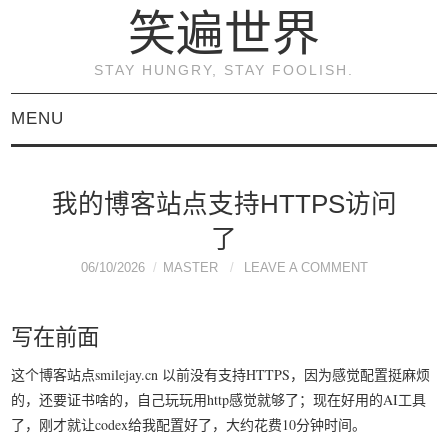
笑遍世界
STAY HUNGRY, STAY FOOLISH.
MENU
首页
我的博客站点支持HTTPS访问
KVM虚拟化原理与实践
了
（连载）
06/10/2026
MASTER
LEAVE A COMMENT
《KVM虚拟化技术：实
写在前面
战与原理解析》
这个博客站点smilejay.cn 以前没有支持HTTPS，因为感觉配置挺麻烦
的，还要证书啥的，自己玩玩用http感觉就够了；现在好用的AI工具
关于本博客
了，刚才就让codex给我配置好了，大约花费10分钟时间。