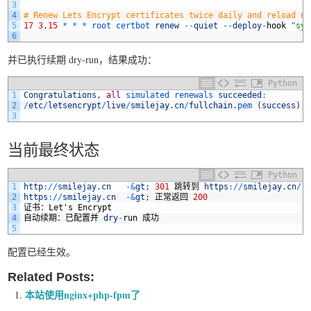
3
4
# Renew Lets Encrypt certificates twice daily and reload ng
5
17
3
,
15
*
*
*
root 
certbot 
renew
--
quiet
--
deploy
-
hook
"sys
6
并已执行续期 dry-run，结果成功：
Python
1
Congratulations
,
all
simulated 
renewals 
succeeded
:
2
/
etc
/
letsencrypt
/
live
/
smilejay
.
cn
/
fullchain
.
pem
(
success
)
3
当前最终状态
Python
1
http
:
/
/
smilejay
.
cn
-
&
gt
;
301
跳转到
https
:
/
/
smilejay
.
cn
/
2
https
:
/
/
smilejay
.
cn
-
&
gt
;
正常返回
200
3
证书：
Let
'
s
Encrypt
4
自动续期：已配置并
dry
-
run
成功
5
配置已经生效。
Related Posts:
本站使用nginx+php-fpm了