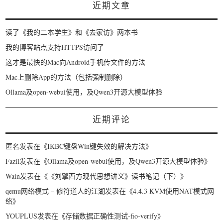
近期文章
读了《我的二本学生》和《去家访》两本书
我的博客站点支持HTTPS访问了
这才是最快的Mac向Android手机传文件的方法
Mac上删除App的方法（包括强制删除）
Ollama及open-webui使用，及Qwen3开源大模型体验
近期评论
匿名
发表在《
IKBC键盘Win键失效的解决方法
》
Fazil
发表在《
Ollama及open-webui使用，及Qwen3开源大模型体验
》
Wain
发表在《
《刘擎西方现代思想讲义》读书笔记（下）
》
qemu网络模式 – 修符道人的江湖
发表在《
4.4.3 KVM使用NAT模式网
络
》
YOUPLUS
发表在《
存储数据正确性测试-fio-verify
》