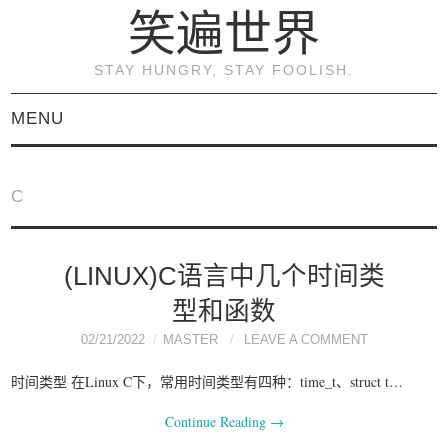
笑遍世界
STAY HUNGRY, STAY FOOLISH.
MENU
首页
C
KVM虚拟化原理与实践
（连载）
(LINUX)C语言中几个时间类
型和函数
《KVM虚拟化技术：实
02/21/2022
MASTER
LEAVE A COMMENT
战与原理解析》
时间类型 在Linux C下，常用时间类型有四种：time_t、struct t…
Continue Reading
→
关于本博客