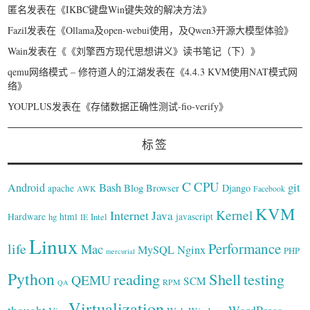
匿名
发表在《
IKBC键盘Win键失效的解决方法
》
Fazil
发表在《
Ollama及open-webui使用，及Qwen3开源大模型体验
》
Wain
发表在《
《刘擎西方现代思想讲义》读书笔记（下）
》
qemu网络模式 – 修符道人的江湖
发表在《
4.4.3 KVM使用NAT模式网
络
》
YOUPLUS
发表在《
存储数据正确性测试-fio-verify
》
标签
C
CPU
Bash
git
Android
Blog
Browser
Django
apache
AWK
Facebook
KVM
Kernel
Internet
Java
Hardware
hg
html
Intel
javascript
IE
Linux
Performance
life
Mac
Nginx
MySQL
PHP
mercurial
Python
reading
Shell
testing
QEMU
SCM
RPM
QA
Virtualization