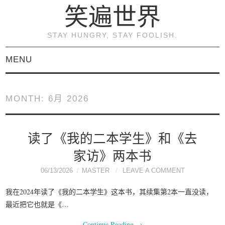
笑遍世界
STAY HUNGRY, STAY FOOLISH.
MENU
首页
MONTH:
6月 2026
KVM虚拟化原理与实践
（连载）
读了《我的二本学生》和《去
家访》两本书
《KVM虚拟化技术：实
06/13/2026
MASTER
LEAVE A COMMENT
战与原理解析》
我在2024年读了《我的二本学生》这本书，其续集第2本一直没读，
最近把它也就是《…
关于本博客
Continue Reading
→