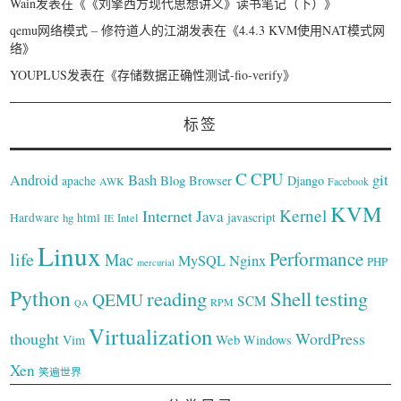
Wain
发表在《
《刘擎西方现代思想讲义》读书笔记（下）
》
qemu网络模式 – 修符道人的江湖
发表在《
4.4.3 KVM使用NAT模式网
络
》
YOUPLUS
发表在《
存储数据正确性测试-fio-verify
》
标签
C
CPU
Bash
git
Android
Blog
Browser
Django
apache
AWK
Facebook
KVM
Kernel
Internet
Java
Hardware
hg
html
Intel
javascript
IE
Linux
Performance
life
Mac
Nginx
MySQL
PHP
mercurial
Python
reading
Shell
testing
QEMU
SCM
RPM
QA
Virtualization
thought
WordPress
Web
Vim
Windows
Xen
笑遍世界