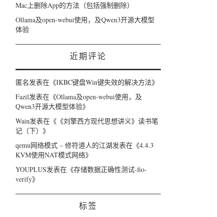
Mac上删除App的方法（包括强制删除）
Ollama及open-webui使用，及Qwen3开源大模型
体验
近期评论
匿名
发表在《
IKBC键盘Win键失效的解决方法
》
Fazil
发表在《
Ollama及open-webui使用，及
Qwen3开源大模型体验
》
Wain
发表在《
《刘擎西方现代思想讲义》读书笔
记（下）
》
qemu网络模式 – 修符道人的江湖
发表在《
4.4.3
KVM使用NAT模式网络
》
YOUPLUS
发表在《
存储数据正确性测试-fio-
verify
》
标签