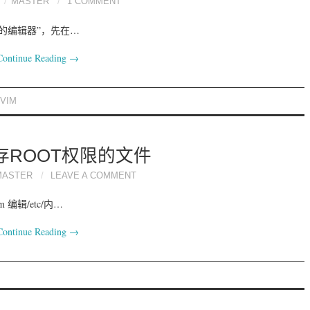
MASTER
1 COMMENT
序员的编辑器”，先在…
Continue Reading
→
VIM
存ROOT权限的文件
MASTER
LEAVE A COMMENT
编辑/etc/内…
Continue Reading
→