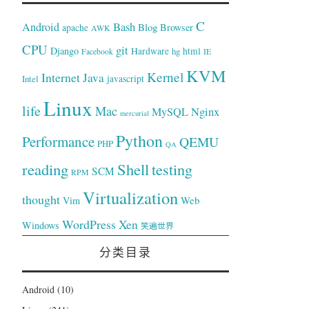
C
Bash
Android
Blog
Browser
apache
AWK
CPU
git
Django
Hardware
hg
html
Facebook
IE
KVM
Kernel
Internet
Java
Intel
javascript
Linux
life
Mac
Nginx
MySQL
mercurial
Python
Performance
QEMU
PHP
QA
reading
Shell
testing
SCM
RPM
Virtualization
thought
Web
Vim
WordPress
Xen
Windows
笑遍世界
分类目录
Android
(10)