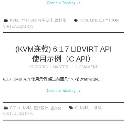
Continue Reading
→
KVM
,
PYTHON
,
程序设计
,
虚拟化
KVM
,
LINUX
,
PYTHON
,
VIRTUALIZATION
(KVM连载) 6.1.7 LIBVIRT API
使用示例（C API）
03/06/2013
MASTER
1 COMMENT
6.1.7 libvirt API 使用示例 经过前面几个小节对libvirt的…
Continue Reading
→
C/C++
,
KVM
,
程序设计
,
虚拟化
C
,
KVM
,
LINUX
,
VIRTUALIZATION