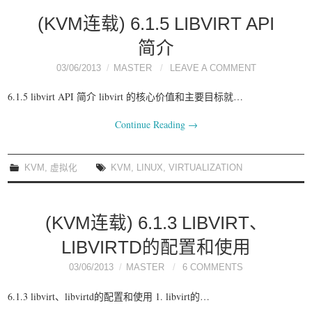
(KVM连载) 6.1.5 LIBVIRT API
简介
03/06/2013
MASTER
LEAVE A COMMENT
6.1.5 libvirt API 简介 libvirt 的核心价值和主要目标就…
Continue Reading
→
KVM
,
虚拟化
KVM
,
LINUX
,
VIRTUALIZATION
(KVM连载) 6.1.3 LIBVIRT、
LIBVIRTD的配置和使用
03/06/2013
MASTER
6 COMMENTS
6.1.3 libvirt、libvirtd的配置和使用 1. libvirt的…