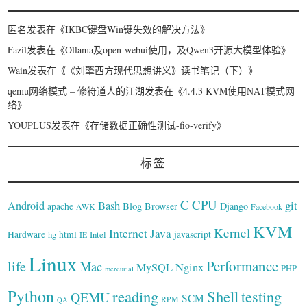
匿名
发表在《
IKBC键盘Win键失效的解决方法
》
Fazil
发表在《
Ollama及open-webui使用，及Qwen3开源大模型体验
》
Wain
发表在《
《刘擎西方现代思想讲义》读书笔记（下）
》
qemu网络模式 – 修符道人的江湖
发表在《
4.4.3 KVM使用NAT模式网
络
》
YOUPLUS
发表在《
存储数据正确性测试-fio-verify
》
标签
C
CPU
Bash
git
Android
Blog
Browser
Django
apache
AWK
Facebook
KVM
Kernel
Internet
Java
Hardware
hg
html
Intel
javascript
IE
Linux
Performance
life
Mac
Nginx
MySQL
PHP
mercurial
Python
reading
Shell
testing
QEMU
SCM
RPM
QA