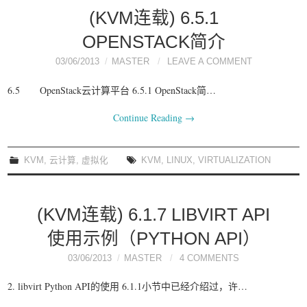
(KVM连载) 6.5.1
OPENSTACK简介
03/06/2013
MASTER
LEAVE A COMMENT
6.5 OpenStack云计算平台 6.5.1 OpenStack简…
Continue Reading
→
KVM
,
云计算
,
虚拟化
KVM
,
LINUX
,
VIRTUALIZATION
(KVM连载) 6.1.7 LIBVIRT API
使用示例（PYTHON API）
03/06/2013
MASTER
4 COMMENTS
2. libvirt Python API的使用 6.1.1小节中已经介绍过，许…