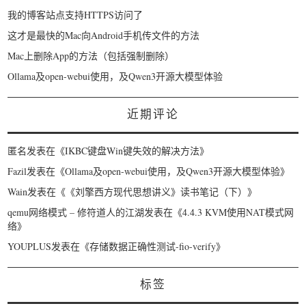
我的博客站点支持HTTPS访问了
这才是最快的Mac向Android手机传文件的方法
Mac上删除App的方法（包括强制删除）
Ollama及open-webui使用，及Qwen3开源大模型体验
近期评论
匿名
发表在《
IKBC键盘Win键失效的解决方法
》
Fazil
发表在《
Ollama及open-webui使用，及Qwen3开源大模型体验
》
Wain
发表在《
《刘擎西方现代思想讲义》读书笔记（下）
》
qemu网络模式 – 修符道人的江湖
发表在《
4.4.3 KVM使用NAT模式网
络
》
YOUPLUS
发表在《
存储数据正确性测试-fio-verify
》
标签