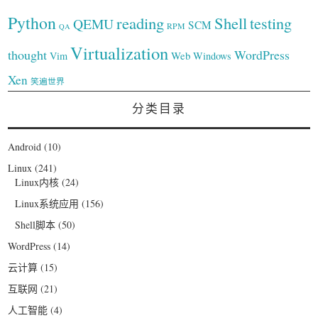
Python
reading
Shell
testing
QEMU
SCM
RPM
QA
Virtualization
thought
WordPress
Web
Vim
Windows
Xen
笑遍世界
分类目录
Android
(10)
Linux
(241)
Linux内核
(24)
Linux系统应用
(156)
Shell脚本
(50)
WordPress
(14)
云计算
(15)
互联网
(21)
人工智能
(4)