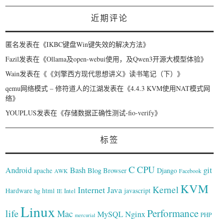
近期评论
匿名
发表在《
IKBC键盘Win键失效的解决方法
》
Fazil
发表在《
Ollama及open-webui使用，及Qwen3开源大模型体验
》
Wain
发表在《
《刘擎西方现代思想讲义》读书笔记（下）
》
qemu网络模式 – 修符道人的江湖
发表在《
4.4.3 KVM使用NAT模式网
络
》
YOUPLUS
发表在《
存储数据正确性测试-fio-verify
》
标签
C
CPU
Bash
git
Android
Blog
Browser
Django
apache
AWK
Facebook
KVM
Kernel
Internet
Java
Hardware
hg
html
Intel
javascript
IE
Linux
Performance
life
Mac
Nginx
MySQL
PHP
mercurial