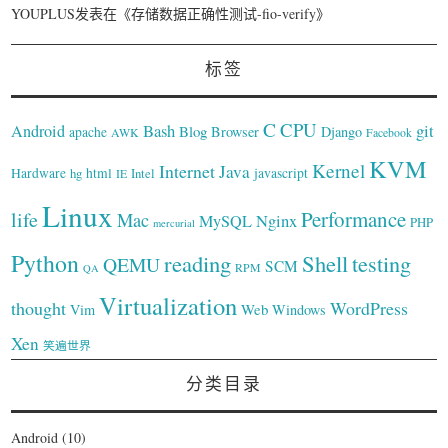
YOUPLUS
发表在《
存储数据正确性测试-fio-verify
》
标签
C
CPU
Bash
git
Android
Blog
Browser
Django
apache
AWK
Facebook
KVM
Kernel
Internet
Java
Hardware
hg
html
Intel
javascript
IE
Linux
Performance
life
Mac
Nginx
MySQL
PHP
mercurial
Python
reading
Shell
testing
QEMU
SCM
RPM
QA
Virtualization
thought
WordPress
Web
Vim
Windows
Xen
笑遍世界
分类目录
Android
(10)