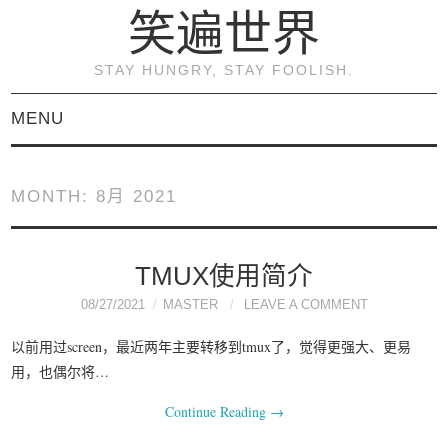
笑遍世界
STAY HUNGRY, STAY FOOLISH.
MENU
首页
MONTH:
8月 2021
KVM虚拟化原理与实践
（连载）
TMUX使用简介
08/27/2021
MASTER
LEAVE A COMMENT
《KVM虚拟化技术：实
以前用过screen，最近两年主要转移到tmux了，觉得更强大、更易
战与原理解析》
用，也偶尔将…
Continue Reading
→
关于本博客