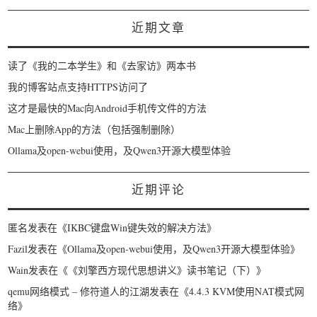
近期文章
读了《我的二本学生》和《去家访》两本书
我的博客站点支持HTTPS访问了
这才是最快的Mac向Android手机传文件的方法
Mac上删除App的方法（包括强制删除）
Ollama及open-webui使用，及Qwen3开源大模型体验
近期评论
匿名
发表在《
IKBC键盘Win键失效的解决方法
》
Fazil
发表在《
Ollama及open-webui使用，及Qwen3开源大模型体验
》
Wain
发表在《
《刘擎西方现代思想讲义》读书笔记（下）
》
qemu网络模式 – 修符道人的江湖
发表在《
4.4.3 KVM使用NAT模式网
络
》