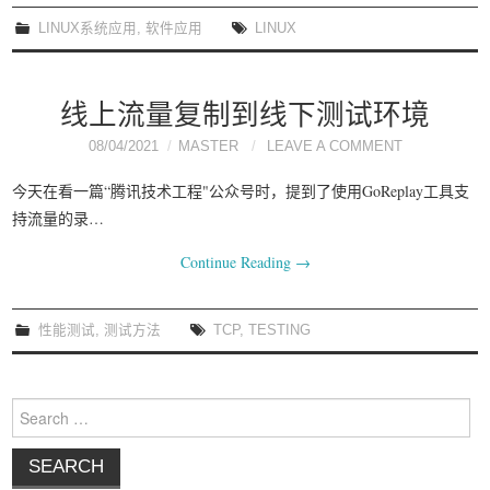
我要笑遍世界
LINUX系统应用
,
软件应用
LINUX
线上流量复制到线下测试环境
08/04/2021
MASTER
LEAVE A COMMENT
今天在看一篇“腾讯技术工程"公众号时，提到了使用GoReplay工具支
持流量的录…
Continue Reading
→
性能测试
,
测试方法
TCP
,
TESTING
Search for: