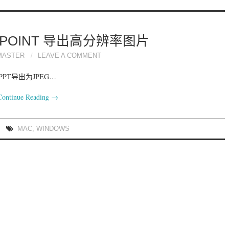
RPOINT 导出高分辨率图片
MASTER
LEAVE A COMMENT
PPT导出为JPEG…
Continue Reading
→
MAC
,
WINDOWS