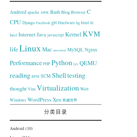
C
Bash
Android
Blog
Browser
apache
AWK
CPU
git
Django
Hardware
hg
html
Facebook
IE
KVM
Kernel
Internet
Java
Intel
javascript
Linux
life
Mac
Nginx
MySQL
mercurial
Python
Performance
QEMU
PHP
QA
reading
Shell
testing
SCM
RPM
Virtualization
thought
Web
Vim
WordPress
Xen
Windows
笑遍世界
分类目录
Android
(10)