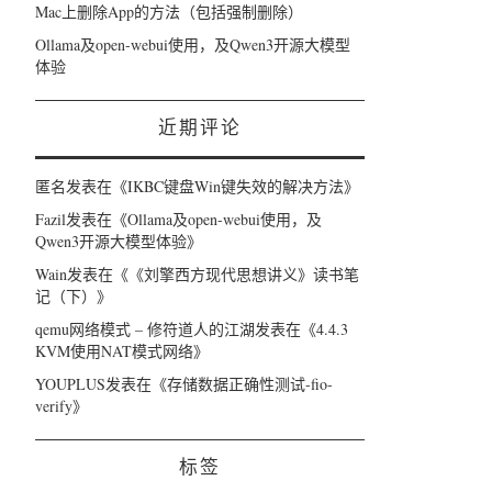
Mac上删除App的方法（包括强制删除）
Ollama及open-webui使用，及Qwen3开源大模型
体验
近期评论
匿名
发表在《
IKBC键盘Win键失效的解决方法
》
Fazil
发表在《
Ollama及open-webui使用，及
Qwen3开源大模型体验
》
Wain
发表在《
《刘擎西方现代思想讲义》读书笔
记（下）
》
qemu网络模式 – 修符道人的江湖
发表在《
4.4.3
KVM使用NAT模式网络
》
YOUPLUS
发表在《
存储数据正确性测试-fio-
verify
》
标签