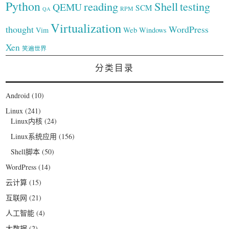
Python
reading
Shell
testing
QEMU
SCM
RPM
QA
Virtualization
thought
WordPress
Web
Vim
Windows
Xen
笑遍世界
分类目录
Android
(10)
Linux
(241)
Linux内核
(24)
Linux系统应用
(156)
Shell脚本
(50)
WordPress
(14)
云计算
(15)
互联网
(21)
人工智能
(4)
大数据
(2)