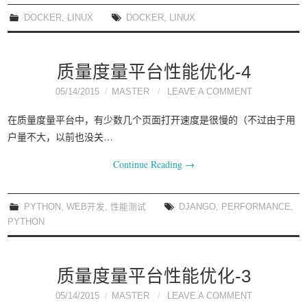
我要笑遍世界
DOCKER
,
LINUX
DOCKER
,
LINUX
质量度量平台性能优化-4
05/14/2015
MASTER
LEAVE A COMMENT
在质量度量平台中，有少数几个页面打开速度是很慢的（不过由于用
户量不大，以前也没关…
Continue Reading
→
PYTHON
,
WEB开发
,
性能测试
DJANGO
,
PERFORMANCE
,
PYTHON
质量度量平台性能优化-3
05/14/2015
MASTER
LEAVE A COMMENT