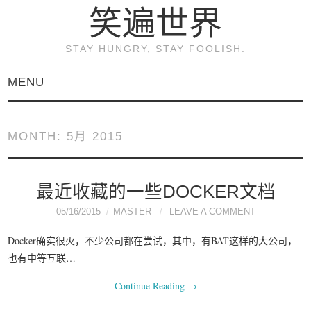
笑遍世界
STAY HUNGRY, STAY FOOLISH.
MENU
首页
MONTH:
5月 2015
KVM虚拟化原理与实践
（连载）
最近收藏的一些DOCKER文档
05/16/2015
MASTER
LEAVE A COMMENT
《KVM虚拟化技术：实
Docker确实很火，不少公司都在尝试，其中，有BAT这样的大公司，
战与原理解析》
也有中等互联…
Continue Reading
→
关于本博客