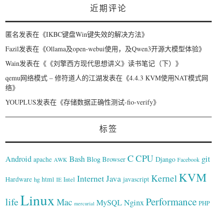
近期评论
匿名
发表在《
IKBC键盘Win键失效的解决方法
》
Fazil
发表在《
Ollama及open-webui使用，及Qwen3开源大模型体验
》
Wain
发表在《
《刘擎西方现代思想讲义》读书笔记（下）
》
qemu网络模式 – 修符道人的江湖
发表在《
4.4.3 KVM使用NAT模式网
络
》
YOUPLUS
发表在《
存储数据正确性测试-fio-verify
》
标签
C
CPU
Bash
git
Android
Blog
Browser
Django
apache
AWK
Facebook
KVM
Kernel
Internet
Java
Hardware
hg
html
Intel
javascript
IE
Linux
Performance
life
Mac
Nginx
MySQL
PHP
mercurial