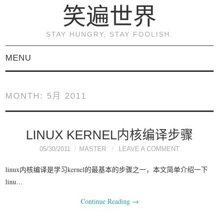
笑遍世界
STAY HUNGRY, STAY FOOLISH.
MENU
首页
MONTH:
5月 2011
KVM虚拟化原理与实践
（连载）
LINUX KERNEL内核编译步骤
05/30/2011
MASTER
LEAVE A COMMENT
《KVM虚拟化技术：实
linux内核编译是学习kernel的最基本的步骤之一，本文简单介绍一下
战与原理解析》
linu…
Continue Reading
→
关于本博客