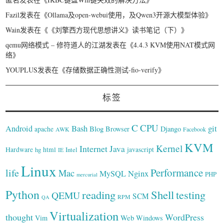
Fazil
发表在《
Ollama及open-webui使用，及Qwen3开源大模型体验
》
Wain
发表在《
《刘擎西方现代思想讲义》读书笔记（下）
》
qemu网络模式 – 修符道人的江湖
发表在《
4.4.3 KVM使用NAT模式网
络
》
YOUPLUS
发表在《
存储数据正确性测试-fio-verify
》
标签
C
CPU
Bash
git
Android
Blog
Browser
Django
apache
AWK
Facebook
KVM
Kernel
Internet
Java
Hardware
hg
html
Intel
javascript
IE
Linux
Performance
life
Mac
Nginx
MySQL
PHP
mercurial
Python
reading
Shell
testing
QEMU
SCM
RPM
QA
Virtualization
thought
WordPress
Web
Vim
Windows