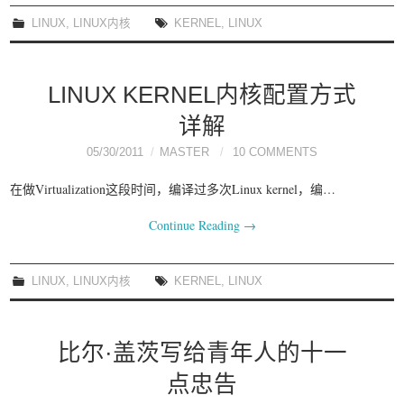
我要笑遍世界
LINUX
,
LINUX内核
KERNEL
,
LINUX
LINUX KERNEL内核配置方式
详解
05/30/2011
MASTER
10 COMMENTS
在做Virtualization这段时间，编译过多次Linux kernel，编…
Continue Reading
→
LINUX
,
LINUX内核
KERNEL
,
LINUX
比尔·盖茨写给青年人的十一
点忠告