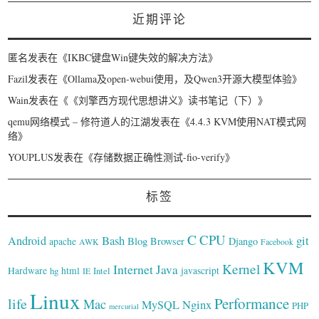
近期评论
匿名
发表在《
IKBC键盘Win键失效的解决方法
》
Fazil
发表在《
Ollama及open-webui使用，及Qwen3开源大模型体验
》
Wain
发表在《
《刘擎西方现代思想讲义》读书笔记（下）
》
qemu网络模式 – 修符道人的江湖
发表在《
4.4.3 KVM使用NAT模式网
络
》
YOUPLUS
发表在《
存储数据正确性测试-fio-verify
》
标签
C
CPU
Bash
git
Android
Blog
Browser
Django
apache
AWK
Facebook
KVM
Kernel
Internet
Java
Hardware
hg
html
Intel
javascript
IE
Linux
Performance
life
Mac
Nginx
MySQL
PHP
mercurial