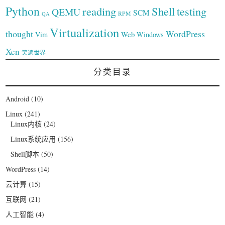
Python
reading
Shell
testing
QEMU
SCM
RPM
QA
Virtualization
thought
WordPress
Web
Vim
Windows
Xen
笑遍世界
分类目录
Android
(10)
Linux
(241)
Linux内核
(24)
Linux系统应用
(156)
Shell脚本
(50)
WordPress
(14)
云计算
(15)
互联网
(21)
人工智能
(4)