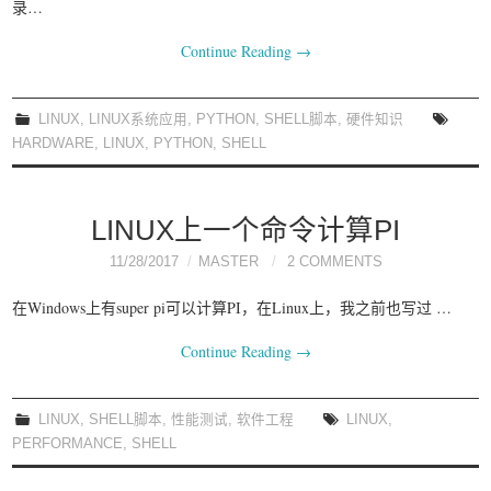
录…
Continue Reading
→
LINUX
,
LINUX系统应用
,
PYTHON
,
SHELL脚本
,
硬件知识
HARDWARE
,
LINUX
,
PYTHON
,
SHELL
LINUX上一个命令计算PI
11/28/2017
MASTER
2 COMMENTS
在Windows上有super pi可以计算PI，在Linux上，我之前也写过 …
Continue Reading
→
LINUX
,
SHELL脚本
,
性能测试
,
软件工程
LINUX
,
PERFORMANCE
,
SHELL