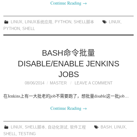
Continue Reading
→
LINUX
,
LINUX系统应用
,
PYTHON
,
SHELL脚本
LINUX
,
PYTHON
,
SHELL
BASH命令批量
DISABLE/ENABLE JENKINS
JOBS
08/06/2014
MASTER
LEAVE A COMMENT
在Jenkins上有一大批老的job不需要跑了，想批量disable这一批job…
Continue Reading
→
LINUX
,
SHELL脚本
,
自动化测试
,
软件工程
BASH
,
LINUX
,
SHELL
,
TESTING