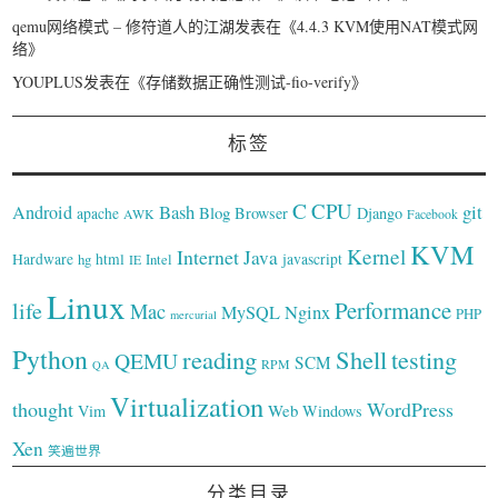
qemu网络模式 – 修符道人的江湖
发表在《
4.4.3 KVM使用NAT模式网
络
》
YOUPLUS
发表在《
存储数据正确性测试-fio-verify
》
标签
C
CPU
Bash
git
Android
Blog
Browser
Django
apache
AWK
Facebook
KVM
Kernel
Internet
Java
Hardware
hg
html
Intel
javascript
IE
Linux
Performance
life
Mac
Nginx
MySQL
PHP
mercurial
Python
reading
Shell
testing
QEMU
SCM
RPM
QA
Virtualization
thought
WordPress
Web
Vim
Windows
Xen
笑遍世界
分类目录