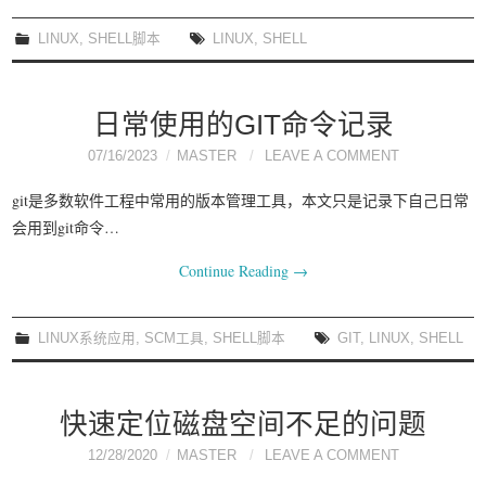
我要笑遍世界
LINUX
,
SHELL脚本
LINUX
,
SHELL
日常使用的GIT命令记录
07/16/2023
MASTER
LEAVE A COMMENT
git是多数软件工程中常用的版本管理工具，本文只是记录下自己日常
会用到git命令…
Continue Reading
→
LINUX系统应用
,
SCM工具
,
SHELL脚本
GIT
,
LINUX
,
SHELL
快速定位磁盘空间不足的问题
12/28/2020
MASTER
LEAVE A COMMENT