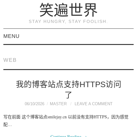
笑遍世界
STAY HUNGRY, STAY FOOLISH.
MENU
首页
WEB
KVM虚拟化原理与实践
（连载）
我的博客站点支持HTTPS访问
了
《KVM虚拟化技术：实
06/10/2026
MASTER
LEAVE A COMMENT
战与原理解析》
写在前面 这个博客站点smilejay.cn 以前没有支持HTTPS，因为感觉
配…
关于本博客
Continue Reading
→