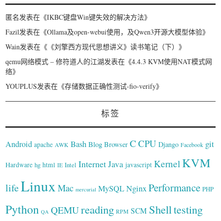
匿名
发表在《
IKBC键盘Win键失效的解决方法
》
Fazil
发表在《
Ollama及open-webui使用，及Qwen3开源大模型体验
》
Wain
发表在《
《刘擎西方现代思想讲义》读书笔记（下）
》
qemu网络模式 – 修符道人的江湖
发表在《
4.4.3 KVM使用NAT模式网
络
》
YOUPLUS
发表在《
存储数据正确性测试-fio-verify
》
标签
C
CPU
Bash
git
Android
Blog
Browser
Django
apache
AWK
Facebook
KVM
Kernel
Internet
Java
Hardware
hg
html
Intel
javascript
IE
Linux
Performance
life
Mac
Nginx
MySQL
PHP
mercurial
Python
reading
Shell
testing
QEMU
SCM
RPM
QA