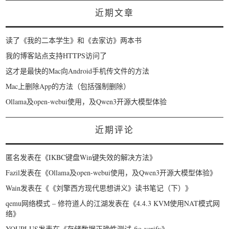
近期文章
读了《我的二本学生》和《去家访》两本书
我的博客站点支持HTTPS访问了
这才是最快的Mac向Android手机传文件的方法
Mac上删除App的方法（包括强制删除）
Ollama及open-webui使用，及Qwen3开源大模型体验
近期评论
匿名
发表在《
IKBC键盘Win键失效的解决方法
》
Fazil
发表在《
Ollama及open-webui使用，及Qwen3开源大模型体验
》
Wain
发表在《
《刘擎西方现代思想讲义》读书笔记（下）
》
qemu网络模式 – 修符道人的江湖
发表在《
4.4.3 KVM使用NAT模式网
络
》
YOUPLUS
发表在《
存储数据正确性测试-fio-verify
》