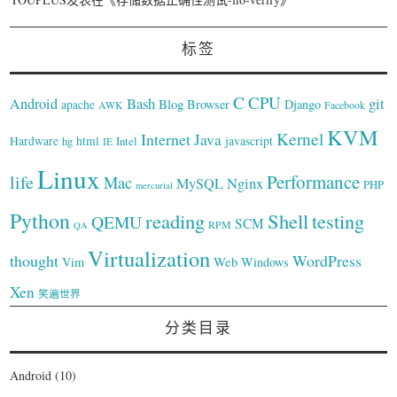
标签
C
CPU
Bash
git
Android
Blog
Browser
Django
apache
AWK
Facebook
KVM
Kernel
Internet
Java
Hardware
hg
html
Intel
javascript
IE
Linux
Performance
life
Mac
Nginx
MySQL
PHP
mercurial
Python
reading
Shell
testing
QEMU
SCM
RPM
QA
Virtualization
thought
WordPress
Web
Vim
Windows
Xen
笑遍世界
分类目录
Android
(10)