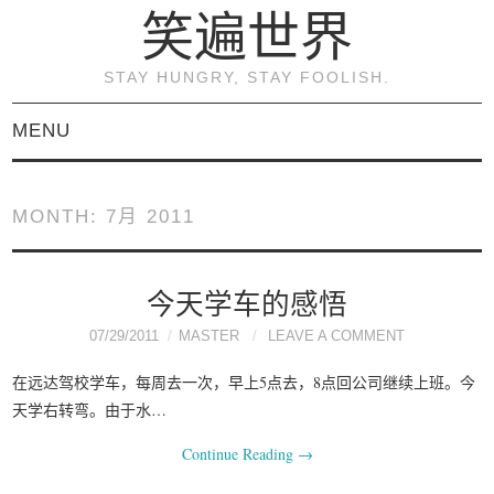
笑遍世界
STAY HUNGRY, STAY FOOLISH.
MENU
首页
MONTH:
7月 2011
KVM虚拟化原理与实践
（连载）
今天学车的感悟
07/29/2011
MASTER
LEAVE A COMMENT
《KVM虚拟化技术：实
在远达驾校学车，每周去一次，早上5点去，8点回公司继续上班。今
战与原理解析》
天学右转弯。由于水…
Continue Reading
→
关于本博客