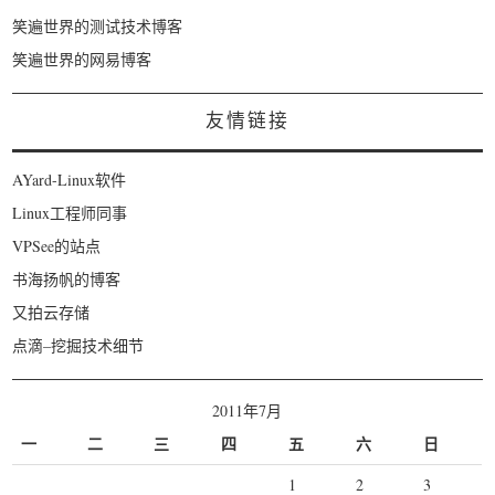
笑遍世界的测试技术博客
笑遍世界的网易博客
友情链接
AYard-Linux软件
Linux工程师同事
VPSee的站点
书海扬帆的博客
又拍云存储
点滴–挖掘技术细节
2011年7月
一
二
三
四
五
六
日
1
2
3