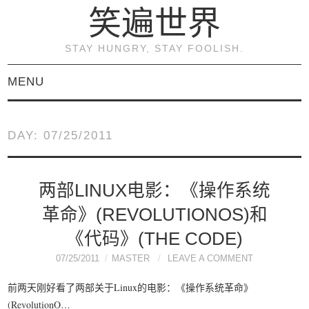
笑遍世界
STAY HUNGRY, STAY FOOLISH.
MENU
首页
DAY:
07/25/2011
KVM虚拟化原理与实践
（连载）
两部LINUX电影：《操作系统
革命》(REVOLUTIONOS)和
《KVM虚拟化技术：实
《代码》(THE CODE)
战与原理解析》
07/25/2011
MASTER
LEAVE A COMMENT
前两天刚好看了两部关于Linux的电影：《操作系统革命》
关于本博客
(RevolutionO…