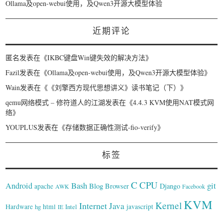
Ollama及open-webui使用，及Qwen3开源大模型体验
近期评论
匿名
发表在《
IKBC键盘Win键失效的解决方法
》
Fazil
发表在《
Ollama及open-webui使用，及Qwen3开源大模型体验
》
Wain
发表在《
《刘擎西方现代思想讲义》读书笔记（下）
》
qemu网络模式 – 修符道人的江湖
发表在《
4.4.3 KVM使用NAT模式网
络
》
YOUPLUS
发表在《
存储数据正确性测试-fio-verify
》
标签
C
CPU
Bash
git
Android
Blog
Browser
Django
apache
AWK
Facebook
KVM
Kernel
Internet
Java
Hardware
hg
html
Intel
javascript
IE