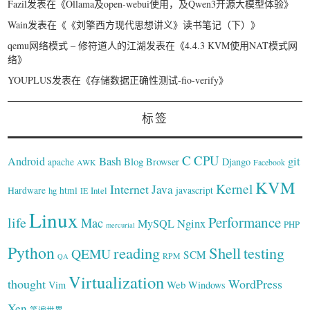
Fazil
发表在《
Ollama及open-webui使用，及Qwen3开源大模型体验
》
Wain
发表在《
《刘擎西方现代思想讲义》读书笔记（下）
》
qemu网络模式 – 修符道人的江湖
发表在《
4.4.3 KVM使用NAT模式网
络
》
YOUPLUS
发表在《
存储数据正确性测试-fio-verify
》
标签
C
CPU
Bash
git
Android
Blog
Browser
Django
apache
AWK
Facebook
KVM
Kernel
Internet
Java
Hardware
hg
html
Intel
javascript
IE
Linux
Performance
life
Mac
Nginx
MySQL
PHP
mercurial
Python
reading
Shell
testing
QEMU
SCM
RPM
QA
Virtualization
thought
WordPress
Web
Vim
Windows
Xen
笑遍世界