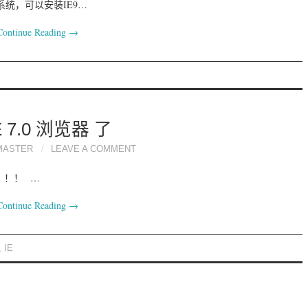
7系统，可以安装IE9…
Continue Reading
→
E 7.0 浏览器 了
MASTER
LEAVE A COMMENT
了！！！ …
Continue Reading
→
,
IE