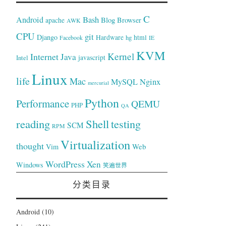
C
Bash
Android
Blog
Browser
apache
AWK
CPU
git
Django
Hardware
hg
html
Facebook
IE
KVM
Kernel
Internet
Java
Intel
javascript
Linux
life
Mac
Nginx
MySQL
mercurial
Python
Performance
QEMU
PHP
QA
reading
Shell
testing
SCM
RPM
Virtualization
thought
Web
Vim
WordPress
Xen
Windows
笑遍世界
分类目录
Android
(10)