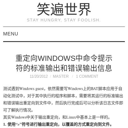
笑遍世界
STAY HUNGRY, STAY FOOLISH.
MENU
首页
重定向WINDOWS中命令提示
KVM虚拟化原理与实践
符的标准输出和错误输出信息
（连载）
11/20/2012
MASTER
1 COMMENT
测试遇到Windows guest，依然需要写Windows上的BAT脚本应用于自
《KVM虚拟化技术：实
动化测试中，对于其中执行的程序和脚本，需要将其运行的标准输出
和错误输出重定向到文件中，然后执行完成后可以分析该日志文件即
战与原理解析》
可了解执行情况。
其实Windows中关于输出重定向，和Linux中基本上是一样的。
关于本博客
1. 使用“>”符号进行输出重定向，以覆盖的方式重定向到文件。