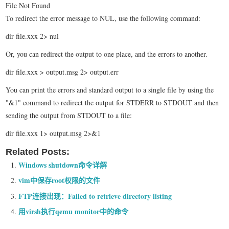
File Not Found
To redirect the error message to NUL, use the following command:
dir file.xxx 2> nul
Or, you can redirect the output to one place, and the errors to another.
dir file.xxx > output.msg 2> output.err
You can print the errors and standard output to a single file by using the
"&1" command to redirect the output for STDERR to STDOUT and then
sending the output from STDOUT to a file:
dir file.xxx 1> output.msg 2>&1
Related Posts:
Windows shutdown命令详解
vim中保存root权限的文件
FTP连接出现：Failed to retrieve directory listing
用virsh执行qemu monitor中的命令