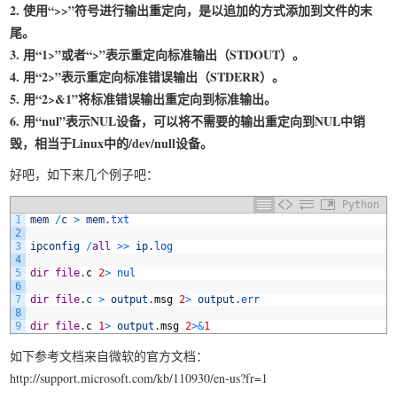
2. 使用“>>”符号进行输出重定向，是以追加的方式添加到文件的末
我要笑遍世界
尾。
3. 用“1>”或者“>”表示重定向标准输出（STDOUT）。
4. 用“2>”表示重定向标准错误输出（STDERR）。
5. 用“2>&1”将标准错误输出重定向到标准输出。
6. 用“nul”表示NUL设备，可以将不需要的输出重定向到NUL中销
毁，相当于Linux中的/dev/null设备。
好吧，如下来几个例子吧：
Python
1
mem
/
c
>
mem
.
txt
2
3
ipconfig
/
all
>>
ip
.
log
4
5
dir
file
.
c
2
>
nul
6
7
dir
file
.
c
>
output
.
msg
2
>
output
.
err
8
9
dir
file
.
c
1
>
output
.
msg
2
>
&
1
如下参考文档来自微软的官方文档：
http://support.microsoft.com/kb/110930/en-us?fr=1