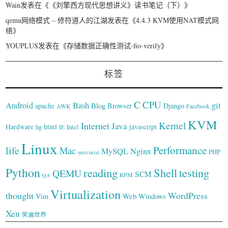
Wain
发表在《
《刘擎西方现代思想讲义》读书笔记（下）
》
qemu网络模式 – 修符道人的江湖
发表在《
4.4.3 KVM使用NAT模式网
络
》
YOUPLUS
发表在《
存储数据正确性测试-fio-verify
》
标签
C
CPU
Bash
git
Android
Blog
Browser
Django
apache
AWK
Facebook
KVM
Kernel
Internet
Java
Hardware
hg
html
Intel
javascript
IE
Linux
Performance
life
Mac
Nginx
MySQL
PHP
mercurial
Python
reading
Shell
testing
QEMU
SCM
RPM
QA
Virtualization
thought
WordPress
Web
Vim
Windows
Xen
笑遍世界