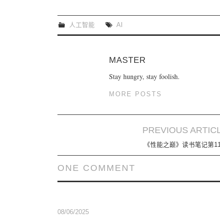
人工智能
AI
MASTER
Stay hungry, stay foolish.
MORE POSTS
PREVIOUS ARTIC
Post navigation
《性能之巅》读书笔记第1
ONE COMMENT
08/06/2025