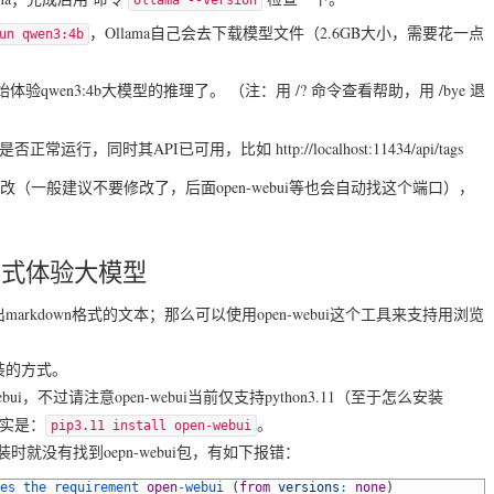
，Ollama自己会去下载模型文件（2.6GB大小，需要花一点
un qwen3:4b
wen3:4b大模型的推理了。 （注：用 /? 命令查看帮助，用 /bye 退
a是否正常运行，同时其API已可用，比如 http://localhost:11434/api/tags
要个性化修改（一般建议不要修改了，后面open-webui等也会自动找这个端口），
的方式体验大模型
kdown格式的文本；那么可以使用open-webui这个工具来支持用浏览
安装的方式。
ebui，不过请注意open-webui当前仅支持python3.11（至于怎么安装
其实是：
。
pip3.11 install open-webui
装时就没有找到oepn-webui包，有如下报错：
es 
the 
requirement 
open
-
webui
(
from
versions
:
none
)