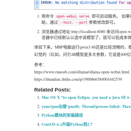
2
ERROR
:
No 
matching 
distribution 
found 
for
op
3
用命令
即可启动服务。 如
open-webui serve
助，通过
参数修改即可。
--host、--port
浏览器通过地址 http://localhost:8080 来访
览器中已经默认以选中该模型了，就可以低成本体验
体验下来，MBP电脑运行qwen3:4b还是比较流畅
幻觉的（比如，问它4B模型是多大参数，它说是400
参考：
https://www.runoob.com/ollama/ollama-open-webui.html
https://zhuanlan.zhihu.com/p/1900866584001642539
Related Posts:
Mac OS X “to open Eclipse, you need a Java S
yum/rpm出错“pmdb: Thread/process failed: Thread
Python模块的安装路径
CentOS 6.x升级Python到2.7