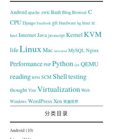
C
Bash
Android
Blog
Browser
apache
AWK
CPU
git
Django
Hardware
hg
html
Facebook
IE
KVM
Kernel
Internet
Java
Intel
javascript
Linux
life
Mac
Nginx
MySQL
mercurial
Python
Performance
QEMU
PHP
QA
reading
Shell
testing
SCM
RPM
Virtualization
thought
Web
Vim
WordPress
Xen
Windows
笑遍世界
分类目录
Android
(10)