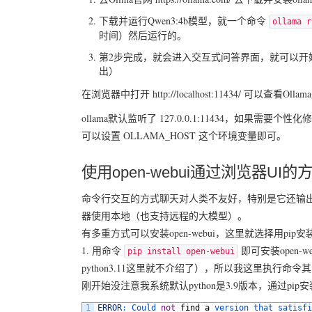
下载并运行Qwen3:4b模型，就一个命令
ollama r
时间）然后运行的。
第2步完成，就会进入交互式问答界面，就可以开始体验q
出）
在浏览器中打开 http://localhost:11434/ 可以查看Ollam
ollama默认监听了 127.0.0.1:11434，如果需
可以设置 OLLAMA_HOST 这个环境变量即可。
使用open-webui通过浏览器UI
命令行交互的方式聊天对人类不友好，特别是它还输出mar
器使用本地（也支持远程的大模型）。
有多重方式可以安装open-webui，这里就选择用pip
1. 用命令
即可安装open-w
pip install open-webui
python3.11这里就不介绍了），所以我这里执行命令
刚开始没注意我系统默认python是3.9版本，通过pip安
1
ERROR
:
Could 
not
find
a
version 
that 
satisfi