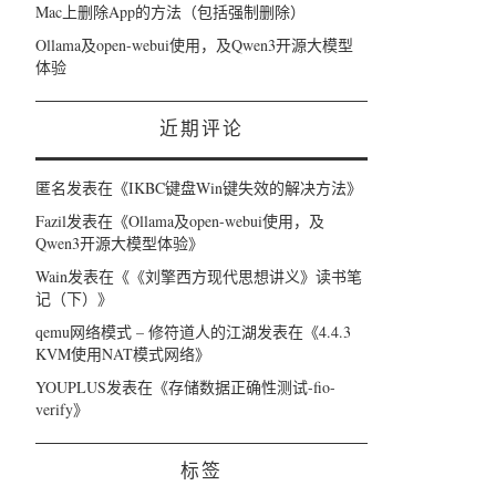
Mac上删除App的方法（包括强制删除）
Ollama及open-webui使用，及Qwen3开源大模型
体验
近期评论
匿名
发表在《
IKBC键盘Win键失效的解决方法
》
Fazil
发表在《
Ollama及open-webui使用，及
Qwen3开源大模型体验
》
Wain
发表在《
《刘擎西方现代思想讲义》读书笔
记（下）
》
qemu网络模式 – 修符道人的江湖
发表在《
4.4.3
KVM使用NAT模式网络
》
YOUPLUS
发表在《
存储数据正确性测试-fio-
verify
》
标签