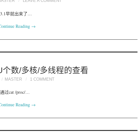
MASTER
LEAVE A COMMENT
说3.1早就出来了…
Continue Reading
→
PU个数/多核/多线程的查看
MASTER
1 COMMENT
at /proc/…
Continue Reading
→