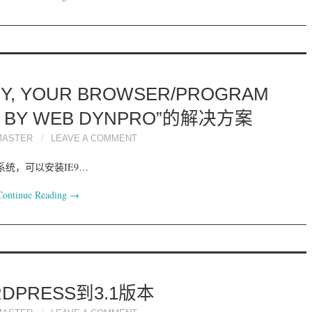
, YOUR BROWSER/PROGRAM
ED BY WEB DYNPRO”的解决方案
MASTER
LEAVE A COMMENT
7系统，可以安装IE9…
Continue Reading
→
DPRESS到3.1版本