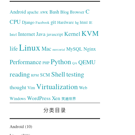
C
Bash
Android
Blog
Browser
apache
AWK
CPU
git
Django
Hardware
hg
html
Facebook
IE
KVM
Kernel
Internet
Java
Intel
javascript
Linux
life
Mac
Nginx
MySQL
mercurial
Python
Performance
QEMU
PHP
QA
reading
Shell
testing
SCM
RPM
Virtualization
thought
Web
Vim
WordPress
Xen
Windows
笑遍世界
分类目录
Android
(10)