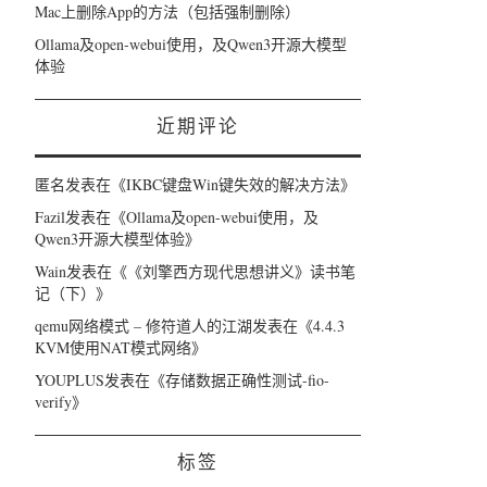
Mac上删除App的方法（包括强制删除）
Ollama及open-webui使用，及Qwen3开源大模型
体验
近期评论
匿名
发表在《
IKBC键盘Win键失效的解决方法
》
Fazil
发表在《
Ollama及open-webui使用，及
Qwen3开源大模型体验
》
Wain
发表在《
《刘擎西方现代思想讲义》读书笔
记（下）
》
qemu网络模式 – 修符道人的江湖
发表在《
4.4.3
KVM使用NAT模式网络
》
YOUPLUS
发表在《
存储数据正确性测试-fio-
verify
》
标签