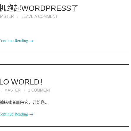
跑起WORDPRESS了
MASTER
LEAVE A COMMENT
Continue Reading
→
LLO WORLD！
MASTER
1 COMMENT
章。编辑或者删除它，开始您…
Continue Reading
→