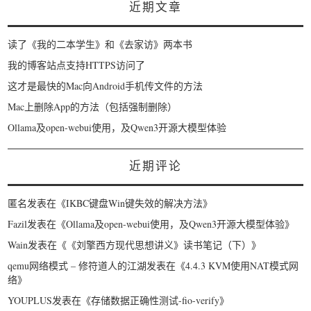
近期文章
读了《我的二本学生》和《去家访》两本书
我的博客站点支持HTTPS访问了
这才是最快的Mac向Android手机传文件的方法
Mac上删除App的方法（包括强制删除）
Ollama及open-webui使用，及Qwen3开源大模型体验
近期评论
匿名
发表在《
IKBC键盘Win键失效的解决方法
》
Fazil
发表在《
Ollama及open-webui使用，及Qwen3开源大模型体验
》
Wain
发表在《
《刘擎西方现代思想讲义》读书笔记（下）
》
qemu网络模式 – 修符道人的江湖
发表在《
4.4.3 KVM使用NAT模式网
络
》
YOUPLUS
发表在《
存储数据正确性测试-fio-verify
》