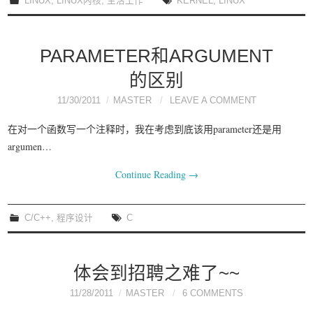
LINUX
,
LINUX内核
,
生活工作
KERNEL
,
LINUX
我要笑遍世界
PARAMETER和ARGUMENT
的区别
11/30/2011
MASTER
LEAVE A COMMENT
在对一个函数写一个注释时，我在考虑到底该用parameter还是用
argumen…
Continue Reading
→
C/C++
,
程序设计
C
体会到招聘之难了~~
11/28/2011
MASTER
6 COMMENTS