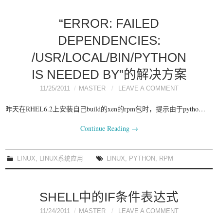
“ERROR: FAILED
DEPENDENCIES:
/USR/LOCAL/BIN/PYTHON
IS NEEDED BY”的解决方案
11/25/2011
MASTER
LEAVE A COMMENT
昨天在RHEL6.2上安装自己build的xen的rpm包时，提示由于pytho…
Continue Reading
→
LINUX
,
LINUX系统应用
LINUX
,
PYTHON
,
RPM
SHELL中的IF条件表达式
11/24/2011
MASTER
LEAVE A COMMENT