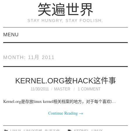
笑遍世界
STAY HUNGRY, STAY FOOLISH.
MENU
首页
MONTH:
11月 2011
KVM虚拟化原理与实践
（连载）
KERNEL.ORG被HACK这件事
11/30/2011
MASTER
1 COMMENT
《KVM虚拟化技术：实
Kernel.org是存放linux kernel相关档案的地方，对于每个喜欢l…
战与原理解析》
Continue Reading
→
关于本博客