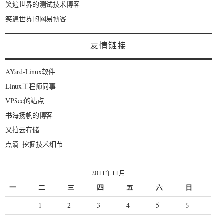
笑遍世界的测试技术博客
笑遍世界的网易博客
友情链接
AYard-Linux软件
Linux工程师同事
VPSee的站点
书海扬帆的博客
又拍云存储
点滴–挖掘技术细节
2011年11月
一
二
三
四
五
六
日
1
2
3
4
5
6