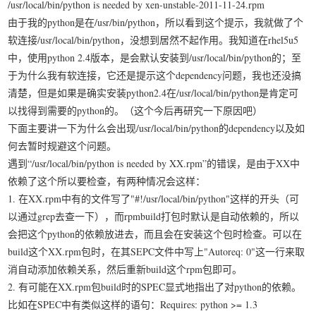
/usr/local/bin/python is needed by xen-unstable-2011-11-24.rpm
我要笑遍世界
由于我的python是在/usr/bin/python，所以看到这个提示，我就做了个
软连接/usr/local/bin/python，没想到居然不起作用。我知道在rhel5u5
中，使用python 2.4版本，是会默认安装到/usr/local/bin/python的；至
于为什么我有软连接，它还是提示这个dependency问题，我也还没搞
清楚，但是如果是确实安装python2.4在/usr/local/bin/python是肯定可
以找得到需要的python的。（这个今后再研究一下原因吧）
下面主要讲一下为什么会出现/usr/local/bin/python的dependency以及如
何去暂时规避这个问题。
遇到“/usr/local/bin/python is needed by XX.rpm”的错误，是由于XX中
依赖了这个所以要检查，有两种情况会这样：
1. 在XX.rpm中有的文件写了"#!/usr/local/bin/python"这样的开头（可
以通过grep去查一下），而rpmbuild打包时默认是自动依赖的，所以
会把这个python的依赖放进去，而且会在安装这个包时检查。可以在
build这个XX.rpm包时，在其SEPC文件中写上"Autoreq: 0"这一行来取
消自动添加依赖关系，然后重新build这个rpm包即可。
2. 有可能在XX.rpm包build时的SPEC显式地指出了对python的依赖。
比如在SPEC中有类似这样的语句：Requires: python >= 1.3