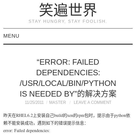
笑遍世界
STAY HUNGRY, STAY FOOLISH.
MENU
首页
“ERROR: FAILED
KVM虚拟化原理与实践
DEPENDENCIES:
（连载）
/USR/LOCAL/BIN/PYTHON
IS NEEDED BY”的解决方案
《KVM虚拟化技术：实
11/25/2011
MASTER
LEAVE A COMMENT
战与原理解析》
昨天在RHEL6.2上安装自己build的xen的rpm包时，提示由于python依
赖不能安装成功，遇到如下的错误提示信息：
关于本博客
error: Failed dependencies: