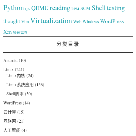
Python
reading
Shell
testing
QEMU
SCM
RPM
QA
Virtualization
thought
WordPress
Web
Vim
Windows
Xen
笑遍世界
分类目录
Android
(10)
Linux
(241)
Linux内核
(24)
Linux系统应用
(156)
Shell脚本
(50)
WordPress
(14)
云计算
(15)
互联网
(21)
人工智能
(4)