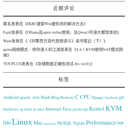
近期评论
匿名
发表在《
IKBC键盘Win键失效的解决方法
》
Fazil
发表在《
Ollama及open-webui使用，及Qwen3开源大模型体验
》
Wain
发表在《
《刘擎西方现代思想讲义》读书笔记（下）
》
qemu网络模式 – 修符道人的江湖
发表在《
4.4.3 KVM使用NAT模式网
络
》
YOUPLUS
发表在《
存储数据正确性测试-fio-verify
》
标签
C
CPU
Bash
git
Android
Blog
Browser
Django
apache
AWK
Facebook
KVM
Kernel
Internet
Java
Hardware
hg
html
Intel
javascript
IE
Linux
Performance
life
Mac
Nginx
MySQL
PHP
mercurial