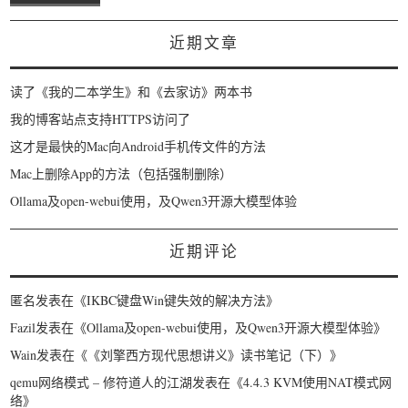
近期文章
读了《我的二本学生》和《去家访》两本书
我的博客站点支持HTTPS访问了
这才是最快的Mac向Android手机传文件的方法
Mac上删除App的方法（包括强制删除）
Ollama及open-webui使用，及Qwen3开源大模型体验
近期评论
匿名
发表在《
IKBC键盘Win键失效的解决方法
》
Fazil
发表在《
Ollama及open-webui使用，及Qwen3开源大模型体验
》
Wain
发表在《
《刘擎西方现代思想讲义》读书笔记（下）
》
qemu网络模式 – 修符道人的江湖
发表在《
4.4.3 KVM使用NAT模式网
络
》