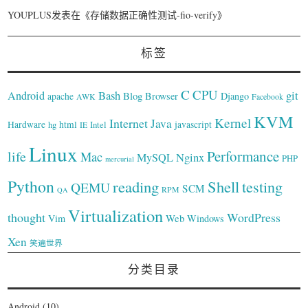
YOUPLUS
发表在《
存储数据正确性测试-fio-verify
》
标签
C
CPU
Bash
git
Android
Blog
Browser
Django
apache
AWK
Facebook
KVM
Kernel
Internet
Java
Hardware
hg
html
Intel
javascript
IE
Linux
Performance
life
Mac
Nginx
MySQL
PHP
mercurial
Python
reading
Shell
testing
QEMU
SCM
RPM
QA
Virtualization
thought
WordPress
Web
Vim
Windows
Xen
笑遍世界
分类目录
Android
(10)