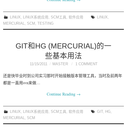
我要笑遍世界
LINUX
,
LINUX系统应用
,
SCM工具
,
软件应用
LINUX
,
MERCURIAL
,
SCM
,
TESTING
GIT和HG (MERCURIAL)的一
些基本用法
11/15/2011
MASTER
1 COMMENT
还是快毕业时到公司实习那时开始接触版本管理工具，当时及前两年
都是一直用svn来做…
Continue Reading
→
LINUX
,
LINUX系统应用
,
SCM工具
,
软件应用
GIT
,
HG
,
MERCURIAL
,
SCM