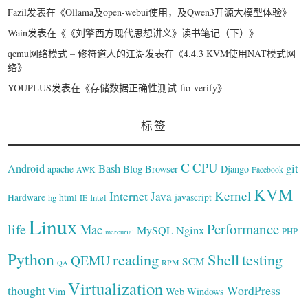
Fazil
发表在《
Ollama及open-webui使用，及Qwen3开源大模型体验
》
Wain
发表在《
《刘擎西方现代思想讲义》读书笔记（下）
》
qemu网络模式 – 修符道人的江湖
发表在《
4.4.3 KVM使用NAT模式网
络
》
YOUPLUS
发表在《
存储数据正确性测试-fio-verify
》
标签
C
CPU
Bash
git
Android
Blog
Browser
Django
apache
AWK
Facebook
KVM
Kernel
Internet
Java
Hardware
hg
html
Intel
javascript
IE
Linux
Performance
life
Mac
Nginx
MySQL
PHP
mercurial
Python
reading
Shell
testing
QEMU
SCM
RPM
QA
Virtualization
thought
WordPress
Web
Vim
Windows