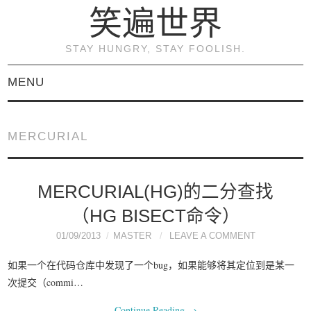
笑遍世界
STAY HUNGRY, STAY FOOLISH.
MENU
首页
MERCURIAL
KVM虚拟化原理与实践
（连载）
MERCURIAL(HG)的二分查找
（HG BISECT命令）
《KVM虚拟化技术：实
01/09/2013
MASTER
LEAVE A COMMENT
战与原理解析》
如果一个在代码仓库中发现了一个bug，如果能够将其定位到是某一
次提交（commi…
关于本博客
Continue Reading
→