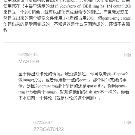
使用您在书中最早演示的dd if=/dev/zero of=BBB.img bs=1M count=20k
来建立一个20G镜像，就可以成功完成dd命令的测试。而且我发现虽
然建立出来的两个镜像文件使用ll -h看都占用20G，但qemu-img create
创建出来的是瞬间完成的。不知道这是什么原因造成的，还请不吝赐
教
03/20/2014
回复
MASTER
至于你出现卡死的情况，我没遇到过，你可以考虑 -f qcow2
做image试试，或者你用新一点的qemu。那个瞬间完成的事
情，是因为qemu-img那个创建的还是sparse file，你用qemu-
img info看两个image，就知道他们的disk size不一样的，你看
下本页前一个评论（就是讨论的这个问题）。
03/21/2014
回复
ZZBOAT0422