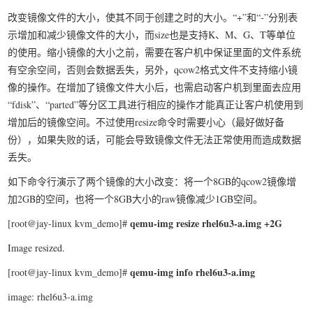
改变镜像文件的大小，使其不同于创建之时的大小。“+”和“-”分别表
示增加和减少镜像文件的大小，而size也是支持K、M、G、T等单位
的使用。缩小镜像的大小之前，需要在客户机中保证里面的文件系统
有空余空间，否则会数据丢失，另外，qcow2格式文件不支持缩小镜
像的操作。在增加了镜像文件大小后，也需启动客户机到里面去应用
“fdisk”、“parted”等分区工具进行相应的操作才能真正让客户机使用到
增加后的镜像空间。不过使用resize命令时需要小心（最好做好备
份），如果失败的话，可能会导致镜像文件无法正常使用而造成数据
丢失。
如下命令行演示了两个镜像的大小改变：将一个8GB的qcow2镜像增
加2GB的空间，也将一个8GB大小的raw镜像减少1GB空间。
qemu-img resize rhel6u3-a.img +2G
[root@jay-linux kvm_demo]#
Image resized.
qemu-img info rhel6u3-a.img
[root@jay-linux kvm_demo]#
image: rhel6u3-a.img