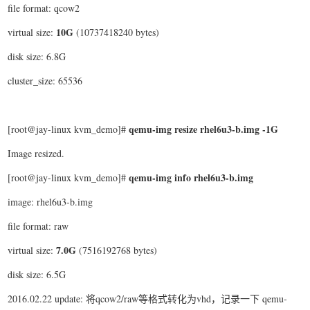
file format: qcow2
10G
virtual size:
(10737418240 bytes)
disk size: 6.8G
cluster_size: 65536
qemu-img resize rhel6u3-b.img -1G
[root@jay-linux kvm_demo]#
Image resized.
qemu-img info rhel6u3-b.img
[root@jay-linux kvm_demo]#
image: rhel6u3-b.img
file format: raw
7.0G
virtual size:
(7516192768 bytes)
disk size: 6.5G
2016.02.22 update: 将qcow2/raw等格式转化为vhd，记录一下 qemu-