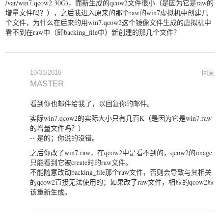
/var/win7.qcow2 30G)，而新生成的qcow2文件很小（是因为它是raw的
增量文件吗？），之后我进入原来的那个raw的win7虚拟机中创建几
个文件，为什么在后来的用win7.qcow2这个镜像文件生成的虚拟机中
看不到在raw中（即backing_file中）新创建的那几个文件？
10/31/2016
回复
MASTER
看到你也邮件给我了，以回复你的邮件。
实际win7.qcow2的实际大小只有几百K（是因为它是win7.raw
的增量文件吗？）
-- 是的；你说的没错。
之后你改了win7.raw，在qcow2中是看不到的，qcow2的image
只能看到它被create时的raw文件。
不能随意改动backing_file那个raw文件，否则会导致与其相关
的qcow2直接无法使用的；如果改了raw文件，相应的qcow2应
该重新生成。