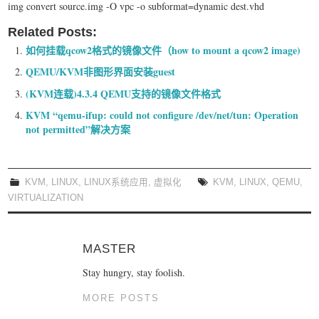
img convert source.img -O vpc -o subformat=dynamic dest.vhd
Related Posts:
如何挂载qcow2格式的镜像文件（how to mount a qcow2 image)
QEMU/KVM非图形界面安装guest
(KVM连载)4.3.4 QEMU支持的镜像文件格式
KVM “qemu-ifup: could not configure /dev/net/tun: Operation
not permitted”解决方案
KVM
,
LINUX
,
LINUX系统应用
,
虚拟化
KVM
,
LINUX
,
QEMU
,
VIRTUALIZATION
MASTER
Stay hungry, stay foolish.
MORE POSTS