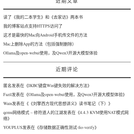
近期文章
读了《我的二本学生》和《去家访》两本书
我的博客站点支持HTTPS访问了
这才是最快的Mac向Android手机传文件的方法
Mac上删除App的方法（包括强制删除）
Ollama及open-webui使用，及Qwen3开源大模型体验
近期评论
匿名
发表在《
IKBC键盘Win键失效的解决方法
》
Fazil
发表在《
Ollama及open-webui使用，及Qwen3开源大模型体验
》
Wain
发表在《
《刘擎西方现代思想讲义》读书笔记（下）
》
qemu网络模式 – 修符道人的江湖
发表在《
4.4.3 KVM使用NAT模式网
络
》
YOUPLUS
发表在《
存储数据正确性测试-fio-verify
》