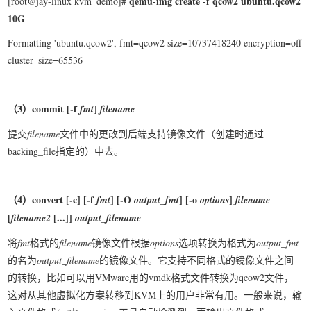
qemu-img create -f qcow2 ubuntu.qcow2
[root@jay-linux kvm_demo]#
10G
Formatting 'ubuntu.qcow2', fmt=qcow2 size=10737418240 encryption=off
cluster_size=65536
（3
）commit [-f
]
fmt
filename
提交
filename
文件中的更改到后端支持镜像文件（创建时通过
backing_file指定的）中去。
（4
）convert [-c] [-f
] [-O
] [-o
]
fmt
output_fmt
options
filename
[
[...]]
filename2
output_filename
将
fmt
格式的
filename
镜像文件根据
options
选项转换为格式为
output_fmt
的名为
output_filename
的镜像文件。它支持不同格式的镜像文件之间
的转换，比如可以用VMware用的vmdk格式文件转换为qcow2文件，
这对从其他虚拟化方案转移到KVM上的用户非常有用。一般来说，输