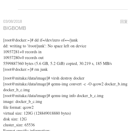
03/08/2018
回复
BIGBOMB
[root@docker:~]# dd if=/dev/zero of=~/junk
dd: writing to '/root/junk': No space left on device
10937281+0 records in
10937280+0 records out
5599887360 bytes (5.6 GB, 5.2 GiB) copied, 30.219 s, 185 MB/s
[root@docker:~]# rm junk
[root@mitaka:/data/image]# virsh destroy docker
[root@mitaka:/data/image]# qemu-img convert -c -O qcow2 docker_b.img
docker_b_c.img
[root@mitaka:/data/image]# qemu-img info docker_b_c.img
image: docker_b_c.img
file format: qcow2
virtual size: 120G (128849018880 bytes)
disk size: 12G
cluster_size: 65536
Format specific information: