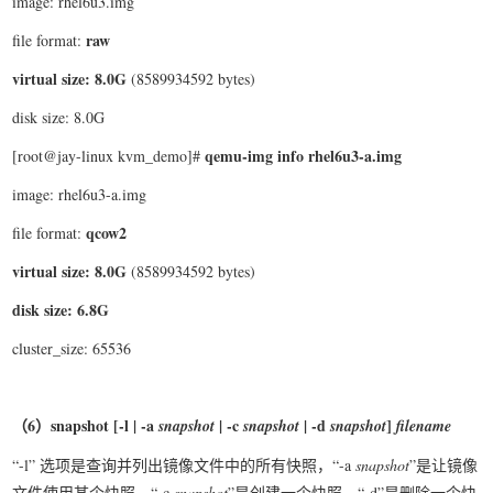
image: rhel6u3.img
raw
file format:
virtual size: 8.0G
(8589934592 bytes)
disk size: 8.0G
qemu-img info rhel6u3-a.img
[root@jay-linux kvm_demo]#
image: rhel6u3-a.img
qcow2
file format:
virtual size: 8.0G
(8589934592 bytes)
disk size: 6.8G
cluster_size: 65536
（6
）snapshot [-l | -a
| -c
| -d
]
snapshot
snapshot
snapshot
filename
“-l” 选项是查询并列出镜像文件中的所有快照，“-a
snapshot
”是让镜像
文件使用某个快照，“-c
snapshot
”是创建一个快照，“-d”是删除一个快