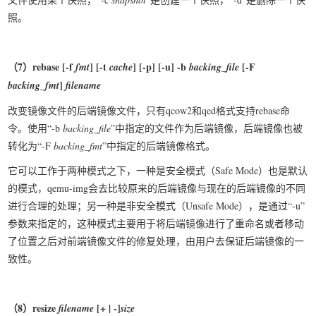
照。
（7
）rebase [-f
] [-t
] [-p] [-u] -b
[-F
fmt
cache
backing_file
]
backing_fmt
filename
改变镜像文件的后端镜像文件，只有qcow2和qed格式支持rebase命
令。使用“-b
backing_file
”中指定的文件作为后端镜像，后端镜像也被
转化为“-F
backing_fmt
”中指定的后端镜像格式。
它可以工作于两种模式之下，一种是安全模式（Safe Mode）也是默认
的模式，qemu-img会去比较原来的后端镜像与现在的后端镜像的不同
进行合理的处理；另一种是非安全模式（Unsafe Mode），是通过“-u”
参数来指定的，这种模式主要用于将后端镜像进行了重命名或者移动
了位置之后对前端镜像文件的修复处理，由用户去保证后端镜像的一
致性。
（8
）resize
[+ | -]
filename
size