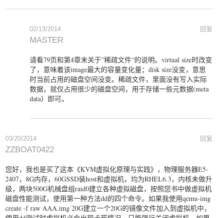
02/13/2014
回复
MASTER
请看79页和第4章末关于”稀疏文件“的说明。virtual size时改变
了，意味着该image最大的容量变化量；disk size没变，意思
时当前占用的磁盘空间没变。稀疏文件，里面没有写入实际
数据，就仅占用很少的磁盘空间，用于存储一些元数据(meta
data）即可。
03/20/2014
回复
ZZBOAT0422
您好，我也是买了这本《KVM虚拟化原理与实践》，物理服务器E5-
2407，8G内存，60GSSD装host和虚拟机，均为RHEL6.3，内核未做升
级，两块500G机械盘组raid0建立各种虚拟磁盘，按照您书中做虚拟机
磁盘性能测试，使用第一种方法dd的四个命令。如果我使用qemu-img
create -f raw AAA.img 20G建立一个20G的镜像文件加入到虚拟机中，
使用dd测试时虚拟机必会出现卡死情况，只能强行关闭虚拟机。如果