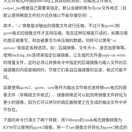
入文件格式
fmt
由qemu-img工具自动检测到，而输出文件格式
output_fmt
根据自己需要来指定，默认会被转换为与raw文件格式（且
默认使用稀疏文件的方式存储以节省存储空间）。
其中，“-c”参数是对输出的镜像文件进行压缩，不过只有qcow2和
qcow格式的镜像文件才支持压缩，而且这种压缩是只读的，如果压缩
的扇区被重写，则会被重写为未压缩的数据。同样可以使用“-o
options
”来指定各种选项，如：后端镜像、文件大小、是否加密等等。
使用backing_file选项来指定后端镜像，让生成的文件是copy-on-write
的增量文件，这时必须让转换命令中指定的后端镜像与输入文件的后
端镜像的内容是相同的，尽管它们各自后端镜像的目录、格式可能不
同。
如果使用qcow2、qcow、cow等作为输出文件格式来转换raw格式的镜
像文件（非稀疏文件格式），镜像转换还可以起到将镜像文件转化为
更小的镜像，因为它可以将空的扇区删除使之在生成的输出文件中并
不存在。
下面的命令行演示了两个转换：将VMware的vmdk格式镜像转换为
KVM可以使用的qcow2镜像，将一个raw镜像文件转化为qcow2格式的