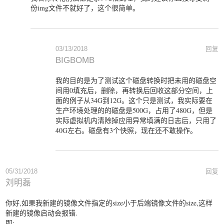
份img文件不就好了，这个很简单。
03/13/2018
回复
BIGBOMB
我的目的是为了测试这个磁盘转换时把未用的磁盘空
间用0填充后，删除，再转换后回收这部分空间，上
面的例子从34G到12G。这个只是测试，我实际要在
生产环境处理的的磁盘是500G，占用了480G，但是
实际虚拟机内清除掉应用异常填满的日志后，只用了
40G左右。磁盘有3个快照，现在还不敢操作。
05/31/2018
回复
刘明磊
你好,如果我新建的镜像文件指定的size小于后端镜像文件的size,这样
新建的镜像启动会报错.
即: