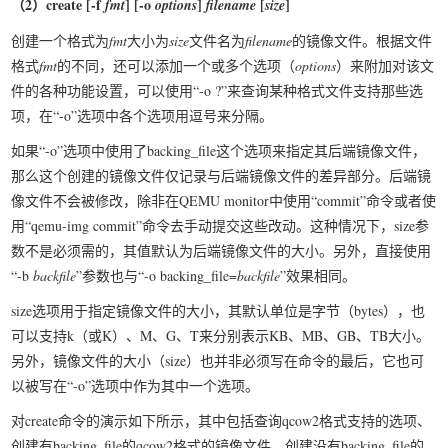
（2
）create [-f
] [-o
]
[
]
fmt
options
filename
size
创建一个格式为
fmt
大小为
size
文件名为
filename
的镜像文件。根据文件
格式
fmt
的不同，还可以添加一个或多个选项（
options
）来附加对该文
件的各种功能设置，可以使用“-o ?”来查询某种格式文件支持那些选
项，在“-o”选项中各个选项用逗号来分隔。
如果“-o”选项中使用了backing_file这个选项来指定其后端镜像文件，
那么这个创建的镜像文件仅记录与后端镜像文件的差异部分。后端镜
像文件不会被修改，除非在QEMU monitor中使用“commit”命令或者使
用“qemu-img commit”命令去手动提交这些改动。这种情况下，size参
数不是必须需的，其值默认为后端镜像文件的大小。另外，直接使用
“-b
backfile
”参数也与“-o backing_file=
backfile
”效果相同。
size选项用于指定镜像文件的大小，其默认单位是字节（bytes），也
可以支持k（或K）、M、G、T来分别表示KB、MB、GB、TB大小。
另外，镜像文件的大小（size）也并非必须写在命令的最后，它也可
以被写在“-o”选项中作为其中一个选项。
对create命令的演示如下所示，其中包括查询qcow2格式支持的选项、
创建有backing_file的qcow2格式的镜像文件、创建没有backing_file的