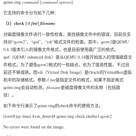
qemu-img
command
[
command options
]
我要笑遍世界
它支持的命令分为如下几种：
（1
）check [-f
]
fmt
filename
对磁盘镜像文件进行一致性检查，查找镜像文件中的错误，目前仅支
持对“qcow2”、“qed”、“vdi”格式文件的检查。其中，qcow2是QEMU
0.8.3版本引入的镜像文件格式，也是目前使用最广泛的格式。
qed（QEMU enhanced disk）是从QEMU 0.14版开始加入的增强磁盘文
件格式，为了避免qcow2格式的一些缺点，也为了提高性能，不过目
前还不够成熟。而vdi（Virtual Disk Image）是Oracle的VirtualBox虚拟
机中的存储格式。参数-f
fmt
是指定文件的格式，如果不指定格式
qemu-img会自动检测，
filename
是磁盘镜像文件的名称（包括路
径）。
如下命令行演示了qemu-img的check命令的使用方法。
[root@jay-linux kvm_demo]# qemu-img check rhel6u3.qcow2
No errors were found on the image.