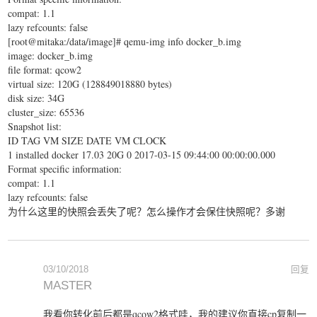
compat: 1.1
lazy refcounts: false
[root@mitaka:/data/image]# qemu-img info docker_b.img
image: docker_b.img
file format: qcow2
virtual size: 120G (128849018880 bytes)
disk size: 34G
cluster_size: 65536
Snapshot list:
ID TAG VM SIZE DATE VM CLOCK
1 installed docker 17.03 20G 0 2017-03-15 09:44:00 00:00:00.000
Format specific information:
compat: 1.1
lazy refcounts: false
为什么这里的快照会丢失了呢？怎么操作才会保住快照呢？多谢
03/10/2018
回复
MASTER
我看你转化前后都是qcow2格式哇，我的建议你直接cp复制一