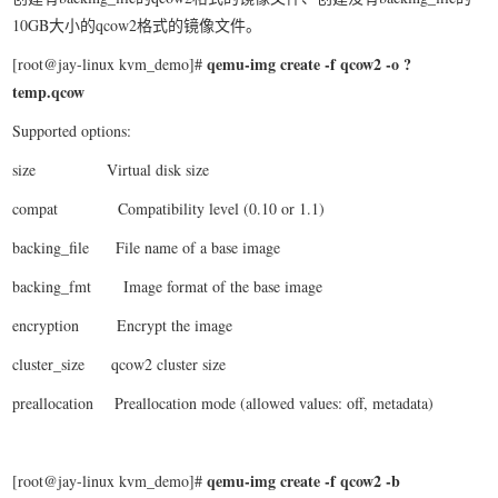
10GB大小的qcow2格式的镜像文件。
qemu-img create -f qcow2 -o ?
[root@jay-linux kvm_demo]#
temp.qcow
Supported options:
size Virtual disk size
compat Compatibility level (0.10 or 1.1)
backing_file File name of a base image
backing_fmt Image format of the base image
encryption Encrypt the image
cluster_size qcow2 cluster size
preallocation Preallocation mode (allowed values: off, metadata)
qemu-img create -f qcow2 -b
[root@jay-linux kvm_demo]#