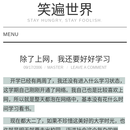
笑遍世界
STAY HUNGRY, STAY FOOLISH.
MENU
首页
除了上网，我还要好好学习
KVM虚拟化原理与实践
09/17/2006
MASTER
LEAVE A COMMENT
（连载）
开学已经有两周了，我还没有进入什么学习状态，
这学期自己刚刚开通了网络。我自己也是比较喜欢上
《KVM虚拟化技术：实
网，所以就是整天都泡在网络中，基本没有花什么时
战与原理解析》
间学习看书。
现在都大二了，如果不珍惜这美好的大学时光，也
关于本博客
许就是明天就要走出校园，迈进社会这个复杂的世