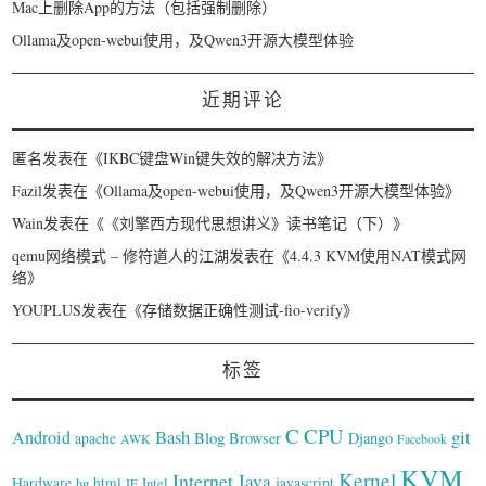
Mac上删除App的方法（包括强制删除）
Ollama及open-webui使用，及Qwen3开源大模型体验
近期评论
匿名
发表在《
IKBC键盘Win键失效的解决方法
》
Fazil
发表在《
Ollama及open-webui使用，及Qwen3开源大模型体验
》
Wain
发表在《
《刘擎西方现代思想讲义》读书笔记（下）
》
qemu网络模式 – 修符道人的江湖
发表在《
4.4.3 KVM使用NAT模式网
络
》
YOUPLUS
发表在《
存储数据正确性测试-fio-verify
》
标签
C
CPU
Bash
git
Android
Blog
Browser
Django
apache
AWK
Facebook
KVM
Kernel
Internet
Java
Hardware
hg
html
Intel
javascript
IE