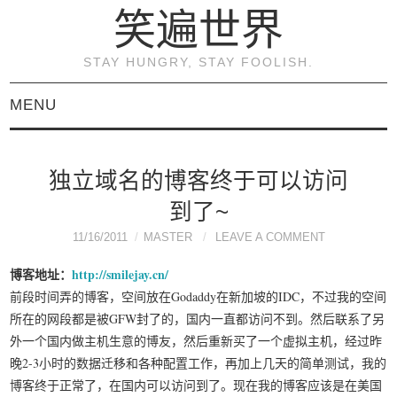
笑遍世界
STAY HUNGRY, STAY FOOLISH.
MENU
首页
独立域名的博客终于可以访问
KVM虚拟化原理与实践
到了~
（连载）
11/16/2011
MASTER
LEAVE A COMMENT
博客地址：
http://smilejay.cn/
《KVM虚拟化技术：实
前段时间弄的博客，空间放在Godaddy在新加坡的IDC，不过我的空间
所在的网段都是被GFW封了的，国内一直都访问不到。然后联系了另
战与原理解析》
外一个国内做主机生意的博友，然后重新买了一个虚拟主机，经过昨
晚2-3小时的数据迁移和各种配置工作，再加上几天的简单测试，我的
关于本博客
博客终于正常了，在国内可以访问到了。现在我的博客应该是在美国