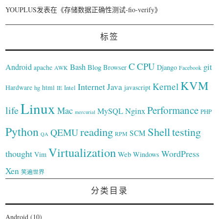
YOUPLUS
发表在《
存储数据正确性测试-fio-verify
》
标签
C
CPU
Bash
git
Android
Blog
Browser
Django
apache
AWK
Facebook
KVM
Kernel
Internet
Java
Hardware
hg
html
Intel
javascript
IE
Linux
Performance
life
Mac
Nginx
MySQL
PHP
mercurial
Python
reading
Shell
testing
QEMU
SCM
RPM
QA
Virtualization
thought
WordPress
Web
Vim
Windows
Xen
笑遍世界
分类目录
Android
(10)