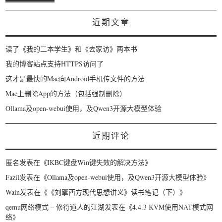
近期文章
读了《我的二本学生》和《去家访》两本书
我的博客站点支持HTTPS访问了
这才是最快的Mac向Android手机传文件的方法
Mac上删除App的方法（包括强制删除）
Ollama及open-webui使用，及Qwen3开源大模型体验
近期评论
匿名
发表在《
IKBC键盘Win键失效的解决方法
》
Fazil
发表在《
Ollama及open-webui使用，及Qwen3开源大模型体验
》
Wain
发表在《
《刘擎西方现代思想讲义》读书笔记（下）
》
qemu网络模式 – 修符道人的江湖
发表在《
4.4.3 KVM使用NAT模式网
络
》