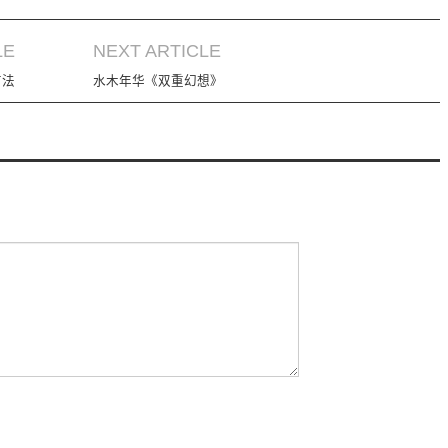
LE
NEXT ARTICLE
方法
水木年华《双重幻想》