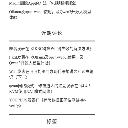
Mac上删除App的方法（包括强制删除）
Ollama及open-webui使用，及Qwen3开源大模型
体验
近期评论
匿名
发表在《
IKBC键盘Win键失效的解决方法
》
Fazil
发表在《
Ollama及open-webui使用，及
Qwen3开源大模型体验
》
Wain
发表在《
《刘擎西方现代思想讲义》读书笔
记（下）
》
qemu网络模式 – 修符道人的江湖
发表在《
4.4.3
KVM使用NAT模式网络
》
YOUPLUS
发表在《
存储数据正确性测试-fio-
verify
》
标签