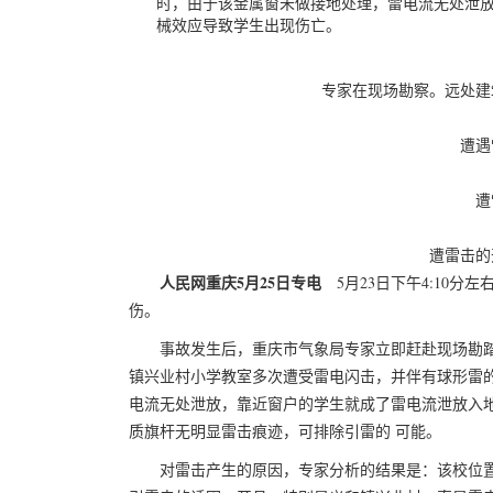
时，由于该金属窗未做接地处理，雷电流无处泄
械效应导致学生出现伤亡。
专家在现场勘察。远处建
遭遇
遭
遭雷击的
人民网重庆5月25日专电
5月23日下午4:10分
伤。
事故发生后，重庆市气象局专家立即赶赴现场勘踏测算，
镇兴业村小学教室多次遭受雷电闪击，并伴有球形雷
电流无处泄放，靠近窗户的学生就成了雷电流泄放入
质旗杆无明显雷击痕迹，可排除引雷的 可能。
对雷击产生的原因，专家分析的结果是：该校位