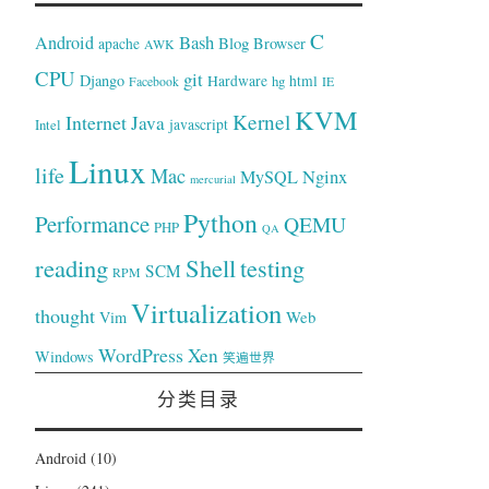
C
Bash
Android
Blog
Browser
apache
AWK
CPU
git
Django
Hardware
hg
html
Facebook
IE
KVM
Kernel
Internet
Java
Intel
javascript
Linux
life
Mac
Nginx
MySQL
mercurial
Python
Performance
QEMU
PHP
QA
reading
Shell
testing
SCM
RPM
Virtualization
thought
Web
Vim
WordPress
Xen
Windows
笑遍世界
分类目录
Android
(10)