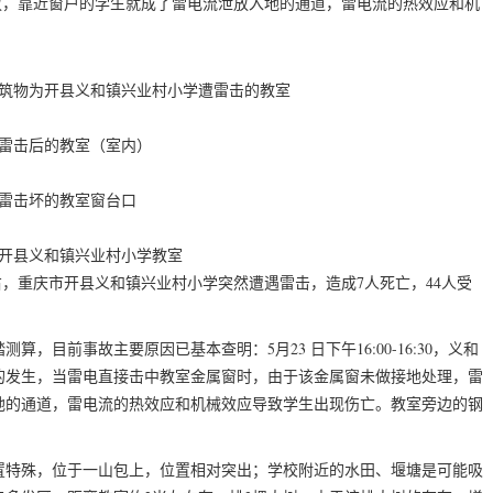
放，靠近窗户的学生就成了雷电流泄放入地的通道，雷电流的热效应和机
筑物为开县义和镇兴业村小学遭雷击的教室
雷击后的教室（室内）
雷击坏的教室窗台口
开县义和镇兴业村小学教室
左右，重庆市开县义和镇兴业村小学突然遭遇雷击，造成7人死亡，44人受
目前事故主要原因已基本查明：5月23 日下午16:00-16:30，义和
的发生，当雷电直接击中教室金属窗时，由于该金属窗未做接地处理，雷
地的通道，雷电流的热效应和机械效应导致学生出现伤亡。教室旁边的钢
置特殊，位于一山包上，位置相对突出；学校附近的水田、堰塘是可能吸