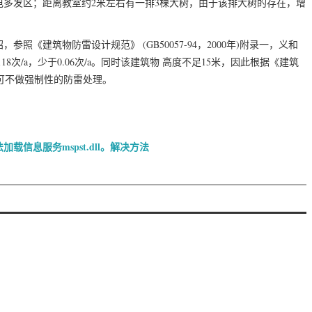
多发区；距离教室约2米左右有一排3棵大树，由于该排大树的存在，增
《建筑物防雷设计规范》 (GB50057-94，2000年)附录一，义和
8次/a，少于0.06次/a。同时该建筑物 高度不足15米，因此根据《建筑
教室可不做强制性的防雷处理。
加载信息服务mspst.dll。解决方法