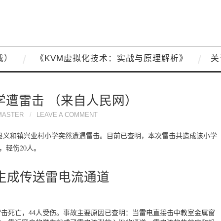
载）
《KVM虚拟化技术：实战与原理解析》
关
学遭雷击 （来自人民网）
MASTER
LEAVE A COMMENT
县义和镇兴业村小学突然遭遇雷击。目前已查明，本次雷击共造成该小学
，轻伤20人。
生成传送雷电流通道
击死亡，44人受伤。事故主要原因已查明：当雷电直接击中教室金属窗