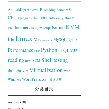
C
Bash
Android
Blog
Browser
apache
AWK
CPU
git
Django
Hardware
hg
html
Facebook
IE
KVM
Kernel
Internet
Java
Intel
javascript
Linux
life
Mac
Nginx
MySQL
mercurial
Python
Performance
QEMU
PHP
QA
reading
Shell
testing
SCM
RPM
Virtualization
thought
Web
Vim
WordPress
Xen
Windows
笑遍世界
分类目录
Android
(10)