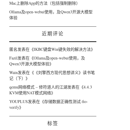
Mac上删除App的方法（包括强制删除）
Ollama及open-webui使用，及Qwen3开源大模型
体验
近期评论
匿名
发表在《
IKBC键盘Win键失效的解决方法
》
Fazil
发表在《
Ollama及open-webui使用，及
Qwen3开源大模型体验
》
Wain
发表在《
《刘擎西方现代思想讲义》读书笔
记（下）
》
qemu网络模式 – 修符道人的江湖
发表在《
4.4.3
KVM使用NAT模式网络
》
YOUPLUS
发表在《
存储数据正确性测试-fio-
verify
》
标签