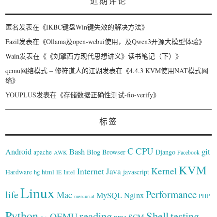
近期评论
匿名
发表在《
IKBC键盘Win键失效的解决方法
》
Fazil
发表在《
Ollama及open-webui使用，及Qwen3开源大模型体验
》
Wain
发表在《
《刘擎西方现代思想讲义》读书笔记（下）
》
qemu网络模式 – 修符道人的江湖
发表在《
4.4.3 KVM使用NAT模式网
络
》
YOUPLUS
发表在《
存储数据正确性测试-fio-verify
》
标签
C
CPU
Bash
git
Android
Blog
Browser
Django
apache
AWK
Facebook
KVM
Kernel
Internet
Java
Hardware
hg
html
Intel
javascript
IE
Linux
Performance
life
Mac
Nginx
MySQL
PHP
mercurial
Python
reading
Shell
testing
QEMU
SCM