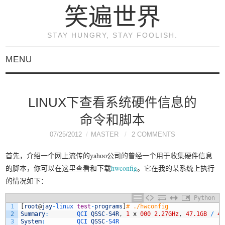
笑遍世界
STAY HUNGRY, STAY FOOLISH.
MENU
首页
LINUX下查看系统硬件信息的
KVM虚拟化原理与实践
命令和脚本
（连载）
07/25/2012
MASTER
2 COMMENTS
首先，介绍一个网上流传的yahoo公司的曾经一个用于收集硬件信息
《KVM虚拟化技术：实
的脚本，你可以在这里查看和下载
hwconfig
。它在我的某系统上执行
的情况如下：
战与原理解析》
Python
1
[
root
@
jay
-
linux 
test
-
programs
]
# ./hwconfig 
关于本博客
2
Summary
:
QCI 
QSSC
-
S4R
,
1
x
000
2.27GHz
,
47.1GB
/
48
3
System
:
QCI 
QSSC
-
S4R