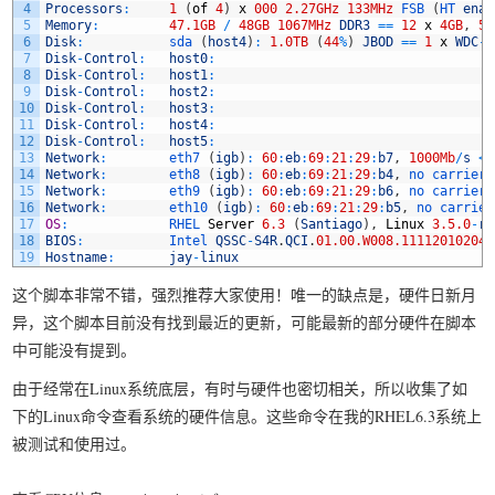
4
Processors
:
1
(
of
4
)
x
000
2.27GHz
133MHz
FSB
(
HT 
enab
我要笑遍世界
5
Memory
:
47.1GB
/
48GB
1067MHz
DDR3
==
12
x
4GB
,
52
6
Disk
:
sda
(
host4
)
:
1.0TB
(
44
%
)
JBOD
==
1
x
WDC
-
W
7
Disk
-
Control
:
host0
:
8
Disk
-
Control
:
host1
:
9
Disk
-
Control
:
host2
:
10
Disk
-
Control
:
host3
:
11
Disk
-
Control
:
host4
:
12
Disk
-
Control
:
host5
:
13
Network
:
eth7
(
igb
)
:
60
:
eb
:
69
:
21
:
29
:
b7
,
1000Mb
/
s
<
f
14
Network
:
eth8
(
igb
)
:
60
:
eb
:
69
:
21
:
29
:
b4
,
no 
carrier
15
Network
:
eth9
(
igb
)
:
60
:
eb
:
69
:
21
:
29
:
b6
,
no 
carrier
16
Network
:
eth10
(
igb
)
:
60
:
eb
:
69
:
21
:
29
:
b5
,
no 
carrier
17
OS
:
RHEL 
Server
6.3
(
Santiago
)
,
Linux
3.5.0
-
rc
18
BIOS
:
Intel 
QSSC
-
S4R
.
QCI
.
01.00.W008.111120102041
19
Hostname
:
jay
-
linux
这个脚本非常不错，强烈推荐大家使用！唯一的缺点是，硬件日新月
异，这个脚本目前没有找到最近的更新，可能最新的部分硬件在脚本
中可能没有提到。
由于经常在Linux系统底层，有时与硬件也密切相关，所以收集了如
下的Linux命令查看系统的硬件信息。这些命令在我的RHEL6.3系统上
被测试和使用过。