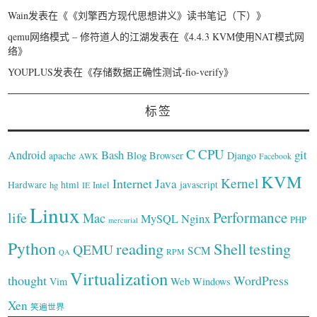
Wain
发表在《
《刘擎西方现代思想讲义》读书笔记（下）
》
qemu网络模式 – 修符道人的江湖
发表在《
4.4.3 KVM使用NAT模式网
络
》
YOUPLUS
发表在《
存储数据正确性测试-fio-verify
》
标签
C
CPU
Bash
git
Android
Blog
Browser
Django
apache
AWK
Facebook
KVM
Kernel
Internet
Java
Hardware
hg
html
Intel
javascript
IE
Linux
Performance
life
Mac
Nginx
MySQL
PHP
mercurial
Python
reading
Shell
testing
QEMU
SCM
RPM
QA
Virtualization
thought
WordPress
Web
Vim
Windows
Xen
笑遍世界