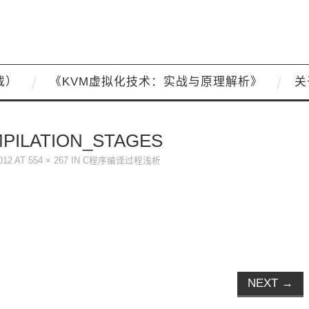
载）
《KVM虚拟化技术：实战与原理解析》
关
PILATION_STAGES
012
AT
554 × 267
IN
C程序编译过程浅析
NEXT
→