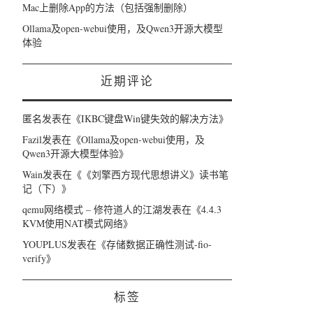
Mac上删除App的方法（包括强制删除）
Ollama及open-webui使用，及Qwen3开源大模型
体验
近期评论
匿名
发表在《
IKBC键盘Win键失效的解决方法
》
Fazil
发表在《
Ollama及open-webui使用，及
Qwen3开源大模型体验
》
Wain
发表在《
《刘擎西方现代思想讲义》读书笔
记（下）
》
qemu网络模式 – 修符道人的江湖
发表在《
4.4.3
KVM使用NAT模式网络
》
YOUPLUS
发表在《
存储数据正确性测试-fio-
verify
》
标签