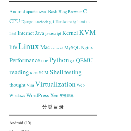
C
Bash
Android
Blog
Browser
apache
AWK
CPU
git
Django
Hardware
hg
html
Facebook
IE
KVM
Kernel
Internet
Java
Intel
javascript
Linux
life
Mac
Nginx
MySQL
mercurial
Python
Performance
QEMU
PHP
QA
reading
Shell
testing
SCM
RPM
Virtualization
thought
Web
Vim
WordPress
Xen
Windows
笑遍世界
分类目录
Android
(10)