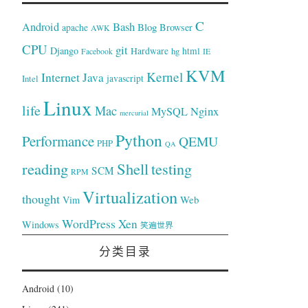
C
Bash
Android
Blog
Browser
apache
AWK
CPU
git
Django
Hardware
hg
html
Facebook
IE
KVM
Kernel
Internet
Java
Intel
javascript
Linux
life
Mac
Nginx
MySQL
mercurial
Python
Performance
QEMU
PHP
QA
reading
Shell
testing
SCM
RPM
Virtualization
thought
Web
Vim
WordPress
Xen
Windows
笑遍世界
分类目录
Android
(10)