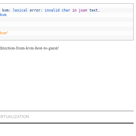
 
kvm
:
lexical 
error
:
invalid 
char 
in
json
text
.
kvm
kvm"
rection-from-kvm-host-to-guest/
IRTUALIZATION