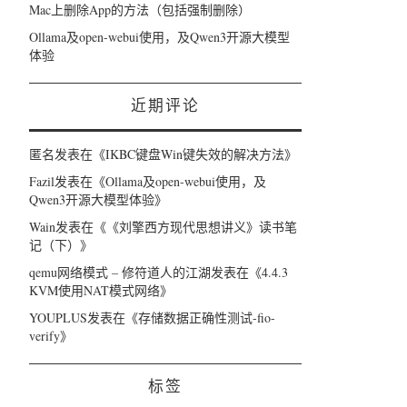
Mac上删除App的方法（包括强制删除）
Ollama及open-webui使用，及Qwen3开源大模型
体验
近期评论
匿名
发表在《
IKBC键盘Win键失效的解决方法
》
Fazil
发表在《
Ollama及open-webui使用，及
Qwen3开源大模型体验
》
Wain
发表在《
《刘擎西方现代思想讲义》读书笔
记（下）
》
qemu网络模式 – 修符道人的江湖
发表在《
4.4.3
KVM使用NAT模式网络
》
YOUPLUS
发表在《
存储数据正确性测试-fio-
verify
》
标签