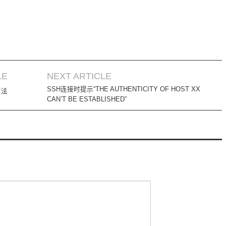
LE
NEXT ARTICLE
SSH连接时提示“THE AUTHENTICITY OF HOST XX
方法
CAN’T BE ESTABLISHED”