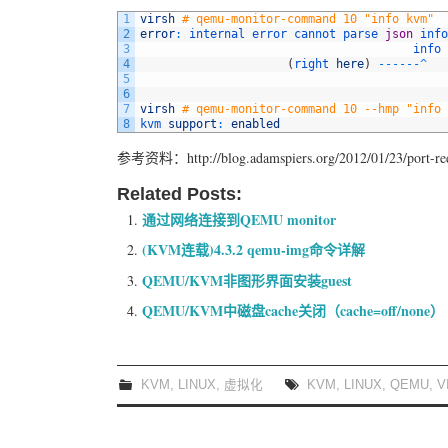
1
virsh
# qemu-monitor-command 10 "info kvm"
2
error
:
internal 
error 
cannot 
parse 
json
info
3
info 
4
(
right 
here
)
--
--
--
^
5
6
7
virsh
# qemu-monitor-command 10 --hmp "info 
8
kvm 
support
:
enabled
参考资料：http://blog.adamspiers.org/2012/01/23/port-redi
Related Posts:
通过网络连接到QEMU monitor
(KVM连载)4.3.2 qemu-img命令详解
QEMU/KVM非图形界面安装guest
QEMU/KVM中磁盘cache关闭（cache=off/none）
KVM
,
LINUX
,
虚拟化
KVM
,
LINUX
,
QEMU
,
V