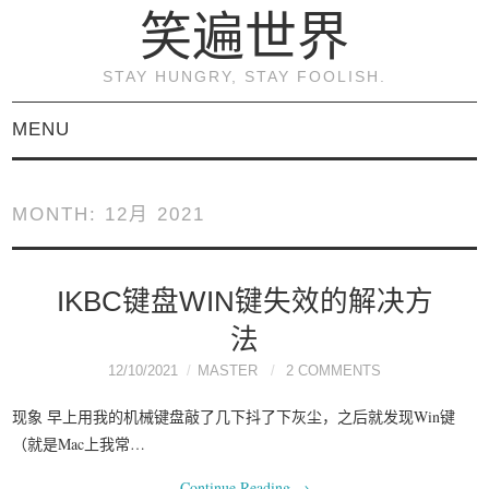
笑遍世界
STAY HUNGRY, STAY FOOLISH.
MENU
首页
MONTH:
12月 2021
KVM虚拟化原理与实践
（连载）
IKBC键盘WIN键失效的解决方
法
《KVM虚拟化技术：实
12/10/2021
MASTER
2 COMMENTS
战与原理解析》
现象 早上用我的机械键盘敲了几下抖了下灰尘，之后就发现Win键
（就是Mac上我常…
关于本博客
Continue Reading
→