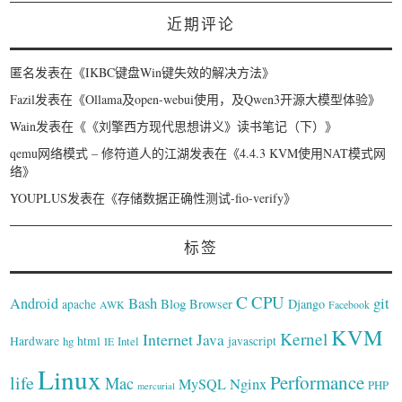
近期评论
匿名
发表在《
IKBC键盘Win键失效的解决方法
》
Fazil
发表在《
Ollama及open-webui使用，及Qwen3开源大模型体验
》
Wain
发表在《
《刘擎西方现代思想讲义》读书笔记（下）
》
qemu网络模式 – 修符道人的江湖
发表在《
4.4.3 KVM使用NAT模式网
络
》
YOUPLUS
发表在《
存储数据正确性测试-fio-verify
》
标签
C
CPU
Bash
git
Android
Blog
Browser
Django
apache
AWK
Facebook
KVM
Kernel
Internet
Java
Hardware
hg
html
Intel
javascript
IE
Linux
Performance
life
Mac
Nginx
MySQL
PHP
mercurial