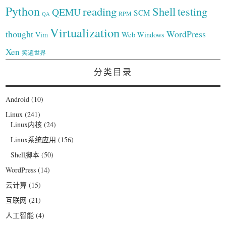
Python
reading
Shell
testing
QEMU
SCM
RPM
QA
Virtualization
thought
WordPress
Web
Vim
Windows
Xen
笑遍世界
分类目录
Android
(10)
Linux
(241)
Linux内核
(24)
Linux系统应用
(156)
Shell脚本
(50)
WordPress
(14)
云计算
(15)
互联网
(21)
人工智能
(4)