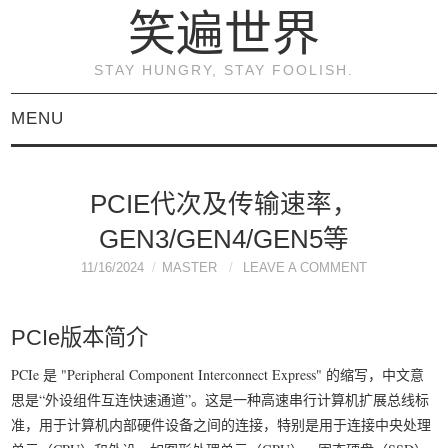
笑遍世界
STAY HUNGRY, STAY FOOLISH.
MENU
首页
PCIE代次及传输速率，
KVM虚拟化原理与实践
GEN3/GEN4/GEN5等
（连载）
11/16/2024
MASTER
LEAVE A COMMENT
《KVM虚拟化技术：实
PCIe版本简介
战与原理解析》
PCIe 是 "Peripheral Component Interconnect Express" 的缩写，中文意
思是“外设组件互连快速通道”。这是一种高速串行计算机扩展总线标
关于本博客
准，用于计算机内部硬件设备之间的连接，特别是用于连接中央处理