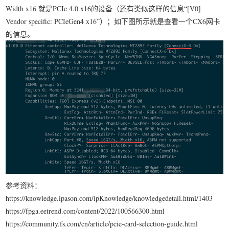
Width x16 就是PCIe 4.0 x16的设备（还有类似这样的信息“[V0]
Vendor specific: PCIeGen4 x16”）；如下图所示就是查看一个CX6网卡
的信息。
参考资料：
https://knowledge.ipason.com/ipKnowledge/knowledgedetail.html/1403
https://fpga.eetrend.com/content/2022/100566300.html
https://community.fs.com/cn/article/pcie-card-selection-guide.html