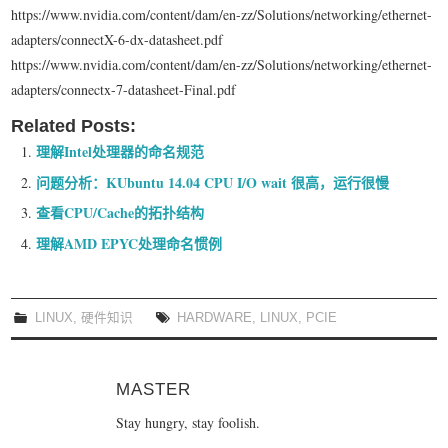
https://www.nvidia.com/content/dam/en-zz/Solutions/networking/ethernet-
adapters/connectX-6-dx-datasheet.pdf
https://www.nvidia.com/content/dam/en-zz/Solutions/networking/ethernet-
adapters/connectx-7-datasheet-Final.pdf
Related Posts:
理解Intel处理器的命名规范
问题分析：KUbuntu 14.04 CPU I/O wait 很高，运行很慢
查看CPU/Cache的拓扑结构
理解AMD EPYC处理命名惯例
LINUX
,
硬件知识
HARDWARE
,
LINUX
,
PCIE
MASTER
Stay hungry, stay foolish.