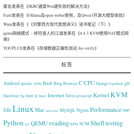
匿名
发表在《
IKBC键盘Win键失效的解决方法
》
Fazil
发表在《
Ollama及open-webui使用，及Qwen3开源大模型体验
》
Wain
发表在《
《刘擎西方现代思想讲义》读书笔记（下）
》
qemu网络模式 – 修符道人的江湖
发表在《
4.4.3 KVM使用NAT模式网
络
》
YOUPLUS
发表在《
存储数据正确性测试-fio-verify
》
标签
C
CPU
Bash
git
Android
Blog
Browser
Django
apache
AWK
Facebook
KVM
Kernel
Internet
Java
Hardware
hg
html
Intel
javascript
IE
Linux
Performance
life
Mac
Nginx
MySQL
PHP
mercurial
Python
reading
Shell
testing
QEMU
SCM
RPM
QA