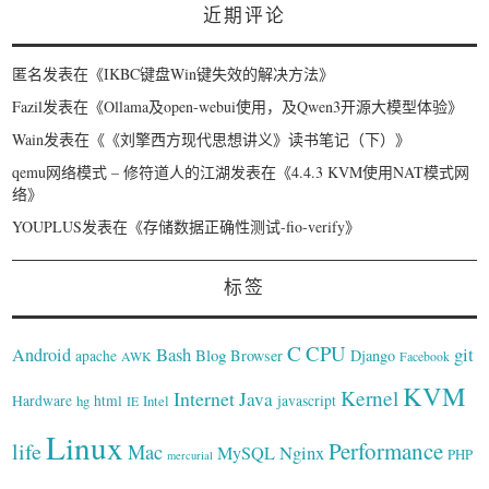
近期评论
匿名
发表在《
IKBC键盘Win键失效的解决方法
》
Fazil
发表在《
Ollama及open-webui使用，及Qwen3开源大模型体验
》
Wain
发表在《
《刘擎西方现代思想讲义》读书笔记（下）
》
qemu网络模式 – 修符道人的江湖
发表在《
4.4.3 KVM使用NAT模式网
络
》
YOUPLUS
发表在《
存储数据正确性测试-fio-verify
》
标签
C
CPU
Bash
git
Android
Blog
Browser
Django
apache
AWK
Facebook
KVM
Kernel
Internet
Java
Hardware
hg
html
Intel
javascript
IE
Linux
Performance
life
Mac
Nginx
MySQL
PHP
mercurial