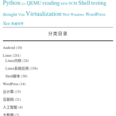
Python
reading
Shell
testing
QEMU
SCM
RPM
QA
Virtualization
thought
WordPress
Web
Vim
Windows
Xen
笑遍世界
分类目录
Android
(10)
Linux
(241)
Linux内核
(24)
Linux系统应用
(156)
Shell脚本
(50)
WordPress
(14)
云计算
(15)
互联网
(21)
人工智能
(4)
大数据
(2)