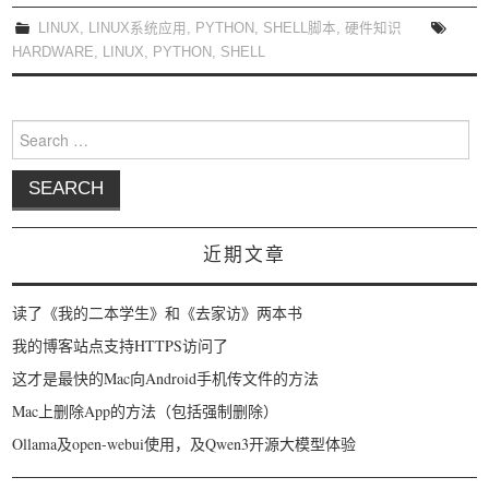
我要笑遍世界
LINUX
,
LINUX系统应用
,
PYTHON
,
SHELL脚本
,
硬件知识
HARDWARE
,
LINUX
,
PYTHON
,
SHELL
Search for:
近期文章
读了《我的二本学生》和《去家访》两本书
我的博客站点支持HTTPS访问了
这才是最快的Mac向Android手机传文件的方法
Mac上删除App的方法（包括强制删除）
Ollama及open-webui使用，及Qwen3开源大模型体验