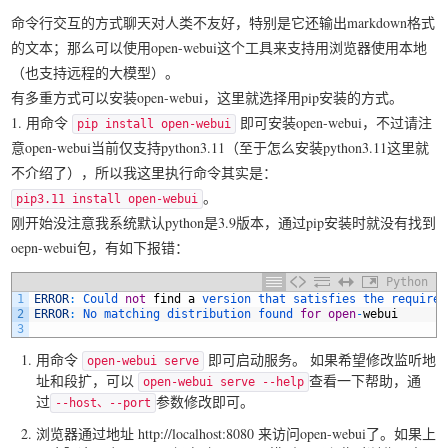
命令行交互的方式聊天对人类不友好，特别是它还输出markdown格式
的文本；那么可以使用open-webui这个工具来支持用浏览器使用本地
（也支持远程的大模型）。
有多重方式可以安装open-webui，这里就选择用pip安装的方式。
1. 用命令
即可安装open-webui，不过请注
pip install open-webui
意open-webui当前仅支持python3.11（至于怎么安装python3.11这里就
不介绍了），所以我这里执行命令其实是：
。
pip3.11 install open-webui
刚开始没注意我系统默认python是3.9版本，通过pip安装时就没有找到
oepn-webui包，有如下报错：
Python
1
ERROR
:
Could 
not
find
a
version 
that 
satisfies 
the 
requirem
2
ERROR
:
No 
matching 
distribution 
found 
for
open
-
webui
3
用命令
即可启动服务。 如果希望修改监听地
open-webui serve
址和段扩，可以
查看一下帮助，通
open-webui serve --help
过
参数修改即可。
--host、--port
浏览器通过地址 http://localhost:8080 来访问open-webui了。如果上