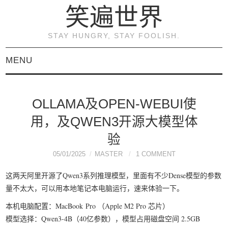
笑遍世界
STAY HUNGRY, STAY FOOLISH.
MENU
首页
OLLAMA及OPEN-WEBUI使
KVM虚拟化原理与实践
用，及QWEN3开源大模型体
（连载）
验
05/01/2025
MASTER
1 COMMENT
《KVM虚拟化技术：实
这两天阿里开源了Qwen3系列推理模型，里面有不少Dense模型的参数
量不太大，可以用本地笔记本电脑运行，速来体验一下。
战与原理解析》
本机电脑配置：MacBook Pro （Apple M2 Pro 芯片）
关于本博客
模型选择：Qwen3-4B（40亿参数），模型占用磁盘空间 2.5GB