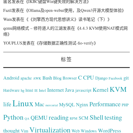
匿名
发表在《
IKBC键盘Win键失效的解决方法
》
Fazil
发表在《
Ollama及open-webui使用，及Qwen3开源大模型体验
》
Wain
发表在《
《刘擎西方现代思想讲义》读书笔记（下）
》
qemu网络模式 – 修符道人的江湖
发表在《
4.4.3 KVM使用NAT模式网
络
》
YOUPLUS
发表在《
存储数据正确性测试-fio-verify
》
标签
C
CPU
Bash
git
Android
Blog
Browser
Django
apache
AWK
Facebook
KVM
Kernel
Internet
Java
Hardware
hg
html
Intel
javascript
IE
Linux
Performance
life
Mac
Nginx
MySQL
PHP
mercurial
Python
reading
Shell
testing
QEMU
SCM
RPM
QA
Virtualization
thought
WordPress
Web
Vim
Windows