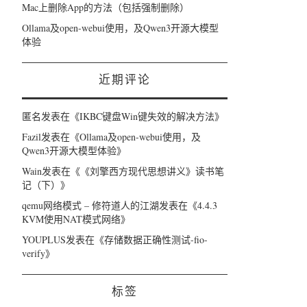
Mac上删除App的方法（包括强制删除）
Ollama及open-webui使用，及Qwen3开源大模型
体验
近期评论
匿名
发表在《
IKBC键盘Win键失效的解决方法
》
Fazil
发表在《
Ollama及open-webui使用，及
Qwen3开源大模型体验
》
Wain
发表在《
《刘擎西方现代思想讲义》读书笔
记（下）
》
qemu网络模式 – 修符道人的江湖
发表在《
4.4.3
KVM使用NAT模式网络
》
YOUPLUS
发表在《
存储数据正确性测试-fio-
verify
》
标签