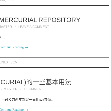
NUX
,
SCM
ERCURIAL REPOSITORY
MASTER
LEAVE A COMMENT
，本…
Continue Reading
→
LINUX
,
SCM
ERCURIAL)的一些基本用法
MASTER
1 COMMENT
当时及前两年都是一直用svn来做…
Continue Reading
→