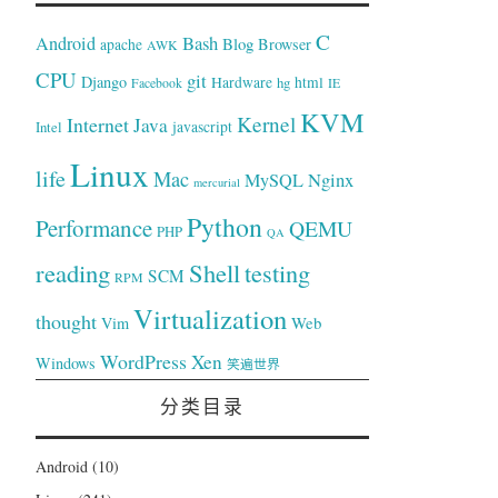
C
Bash
Android
Blog
Browser
apache
AWK
CPU
git
Django
Hardware
hg
html
Facebook
IE
KVM
Kernel
Internet
Java
Intel
javascript
Linux
life
Mac
Nginx
MySQL
mercurial
Python
Performance
QEMU
PHP
QA
reading
Shell
testing
SCM
RPM
Virtualization
thought
Web
Vim
WordPress
Xen
Windows
笑遍世界
分类目录
Android
(10)