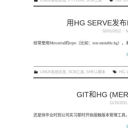
LINUX系统应用
,
PYTHON
,
SCM工具
HG
,
LI
用HG SERVE发布M
02/01/2012
经常使用Mercurial的repo（比如：xen-unstable.hg）
LINUX系统应用
,
SCM工具
,
SHELL脚本
HG
,
GIT和HG (M
11/15/2011
还是快毕业时到公司实习那时开始接触版本管理工具，