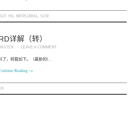
GIT
,
HG
,
MERCURIAL
,
SCM
ITRD详解（转）
MASTER
LEAVE A COMMENT
资料了，转载如下。（最新的l…
Continue Reading
→
UX