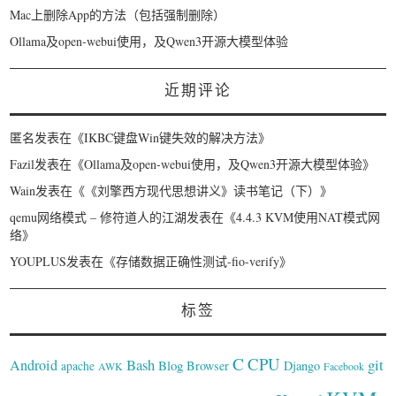
Mac上删除App的方法（包括强制删除）
Ollama及open-webui使用，及Qwen3开源大模型体验
近期评论
匿名
发表在《
IKBC键盘Win键失效的解决方法
》
Fazil
发表在《
Ollama及open-webui使用，及Qwen3开源大模型体验
》
Wain
发表在《
《刘擎西方现代思想讲义》读书笔记（下）
》
qemu网络模式 – 修符道人的江湖
发表在《
4.4.3 KVM使用NAT模式网
络
》
YOUPLUS
发表在《
存储数据正确性测试-fio-verify
》
标签
C
CPU
Bash
git
Android
Blog
Browser
Django
apache
AWK
Facebook