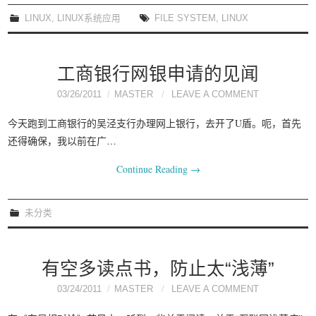
我要笑遍世界
LINUX
,
LINUX系统应用
FILE SYSTEM
,
LINUX
工商银行网银申请的见闻
03/26/2011
MASTER
LEAVE A COMMENT
今天跑到工商银行的吴泾支行办理网上银行，去开了U盾。呃，首先
还得确保，我以前在广…
Continue Reading
→
未分类
有空多读点书，防止太“浅薄”
03/24/2011
MASTER
LEAVE A COMMENT