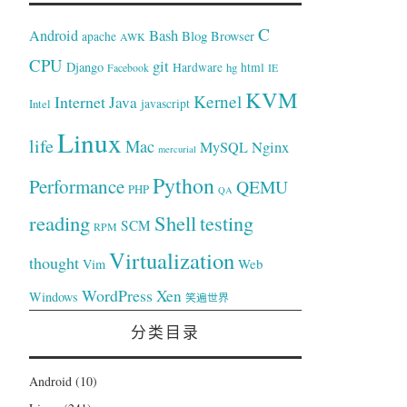
C
Bash
Android
Blog
Browser
apache
AWK
CPU
git
Django
Hardware
hg
html
Facebook
IE
KVM
Kernel
Internet
Java
Intel
javascript
Linux
life
Mac
Nginx
MySQL
mercurial
Python
Performance
QEMU
PHP
QA
reading
Shell
testing
SCM
RPM
Virtualization
thought
Web
Vim
WordPress
Xen
Windows
笑遍世界
分类目录
Android
(10)