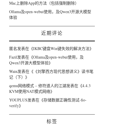
Mac上删除App的方法（包括强制删除）
Ollama及open-webui使用，及Qwen3开源大模型
体验
近期评论
匿名
发表在《
IKBC键盘Win键失效的解决方法
》
Fazil
发表在《
Ollama及open-webui使用，及
Qwen3开源大模型体验
》
Wain
发表在《
《刘擎西方现代思想讲义》读书笔
记（下）
》
qemu网络模式 – 修符道人的江湖
发表在《
4.4.3
KVM使用NAT模式网络
》
YOUPLUS
发表在《
存储数据正确性测试-fio-
verify
》
标签