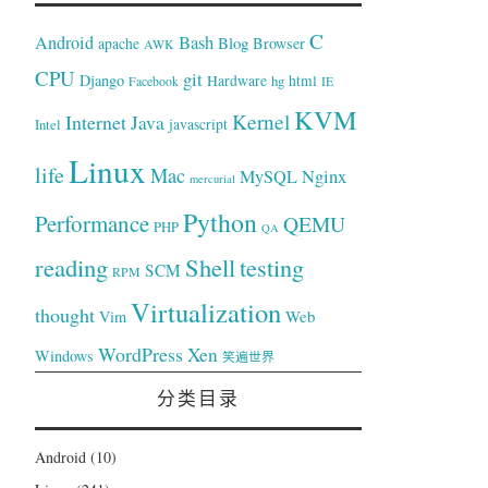
C
Bash
Android
Blog
Browser
apache
AWK
CPU
git
Django
Hardware
hg
html
Facebook
IE
KVM
Kernel
Internet
Java
Intel
javascript
Linux
life
Mac
Nginx
MySQL
mercurial
Python
Performance
QEMU
PHP
QA
reading
Shell
testing
SCM
RPM
Virtualization
thought
Web
Vim
WordPress
Xen
Windows
笑遍世界
分类目录
Android
(10)