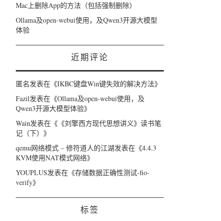
Mac上删除App的方法（包括强制删除）
Ollama及open-webui使用，及Qwen3开源大模型
体验
近期评论
匿名
发表在《
IKBC键盘Win键失效的解决方法
》
Fazil
发表在《
Ollama及open-webui使用，及
Qwen3开源大模型体验
》
Wain
发表在《
《刘擎西方现代思想讲义》读书笔
记（下）
》
qemu网络模式 – 修符道人的江湖
发表在《
4.4.3
KVM使用NAT模式网络
》
YOUPLUS
发表在《
存储数据正确性测试-fio-
verify
》
标签