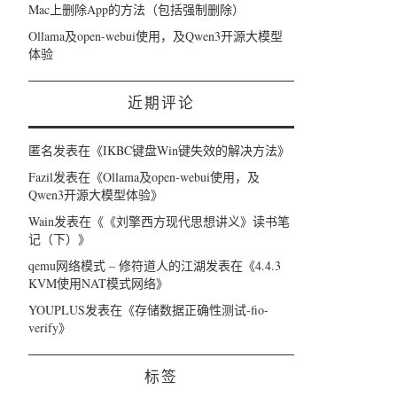
Mac上删除App的方法（包括强制删除）
Ollama及open-webui使用，及Qwen3开源大模型
体验
近期评论
匿名
发表在《
IKBC键盘Win键失效的解决方法
》
Fazil
发表在《
Ollama及open-webui使用，及
Qwen3开源大模型体验
》
Wain
发表在《
《刘擎西方现代思想讲义》读书笔
记（下）
》
qemu网络模式 – 修符道人的江湖
发表在《
4.4.3
KVM使用NAT模式网络
》
YOUPLUS
发表在《
存储数据正确性测试-fio-
verify
》
标签