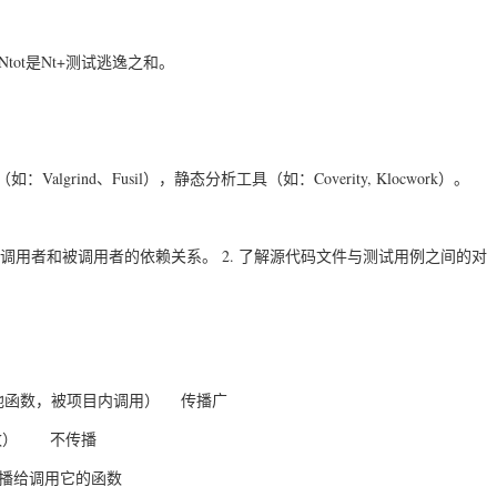
数；Ntot是Nt+测试逃逸之和。
Valgrind、Fusil），静态分析工具（如：Coverity, Klocwork）。
法调用者和被调用者的依赖关系。 2. 了解源代码文件与测试用例之间的对
用项目中其他函数，被项目内调用） 传播广
函数） 不传播
播给调用它的函数