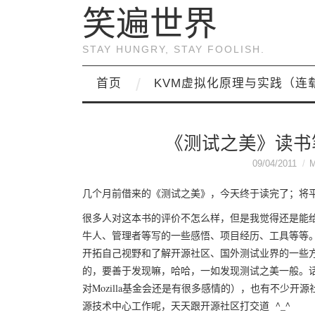
笑遍世界
STAY HUNGRY, STAY FOOLISH.
首页
KVM虚拟化原理与实践（连
《测试之美》读书笔记–
09/04/2011
几个月前借来的《测试之美》，今天终于读完了；将
很多人对这本书的评价不怎么样，但是我觉得还是能给
牛人、管理者等写的一些感悟、项目经历、工具等等
开拓自己视野和了解开源社区、国外测试业界的一些
的，要善于发现嘛，哈哈，一如发现测试之美一般。话说里面
对Mozilla基金会还是有很多感情的），也有不少开源
源技术中心工作呢，天天跟开源社区打交道 ^_^