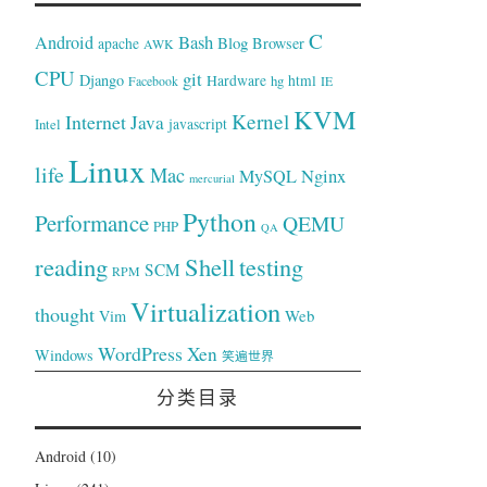
C
Bash
Android
Blog
Browser
apache
AWK
CPU
git
Django
Hardware
hg
html
Facebook
IE
KVM
Kernel
Internet
Java
Intel
javascript
Linux
life
Mac
Nginx
MySQL
mercurial
Python
Performance
QEMU
PHP
QA
reading
Shell
testing
SCM
RPM
Virtualization
thought
Web
Vim
WordPress
Xen
Windows
笑遍世界
分类目录
Android
(10)