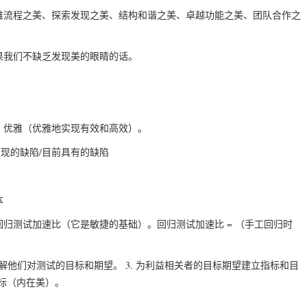
维流程之美、探索发现之美、结构和谐之美、卓越功能之美、团队合作之
果我们不缺乏发现美的眼睛的话。
，优雅（优雅地实现有效和高效）。
DP) = 发现的缺陷/目前具有的缺陷
本
归测试加速比（它是敏捷的基础）。回归测试加速比 = （手工回归时
 了解他们对测试的目标和期望。 3. 为利益相关者的目标期望建立指标和目
目标（内在美）。