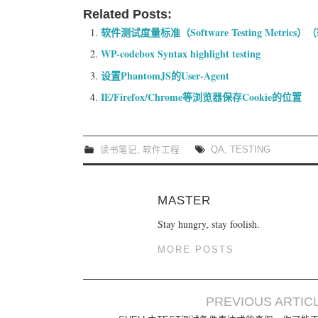
Related Posts:
软件测试度量标准（Software Testing Metrics）
WP-codebox Syntax highlight testing
设置PhantomJS的User-Agent
IE/Firefox/Chrome等浏览器保存Cookie的位置
读书笔记
,
软件工程
QA
,
TESTING
MASTER
Stay hungry, stay foolish.
MORE POSTS
PREVIOUS ARTIC