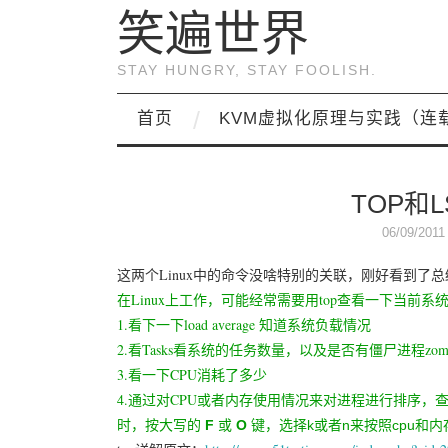
笑遍世界
STAY HUNGRY, STAY FOOLISH.
首页
KVM虚拟化原理与实践（连
TOP和
06/09/2011
这两个Linux中的命令没啥特别的关联，刚好看到了
在Linux上工作，可能经常需要用top查看一下当前
1.看下一下load average 知道系统负载情况
2.看Tasks看系统的任务数量，以及是否有僵尸进程zomb
3.看一下CPU消耗了多少
4.通过对CPU或者内存使用情况来对进程进行排序，
时，
按大写的
F
或
O
键，选择k或者n来按照cpu和