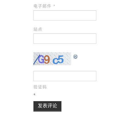
电子邮件
*
站点
验证码
*