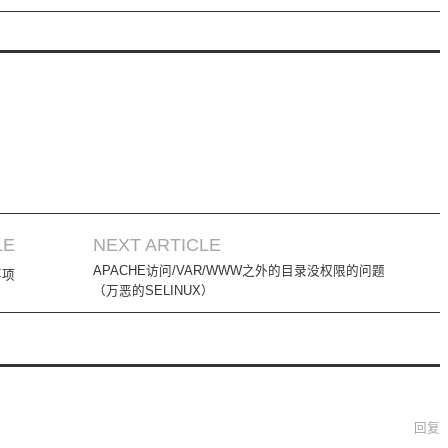
LE
NEXT ARTICLE
APACHE访问/VAR/WWW之外的目录没权限的问题
事项
（万恶的SELINUX）
回复