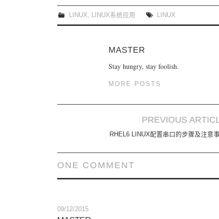
LINUX
,
LINUX系统应用
LINUX
MASTER
Stay hungry, stay foolish.
MORE POSTS
PREVIOUS ARTIC
Post navigation
RHEL6 LINUX配置串口的步骤及注意
ONE COMMENT
09/12/2015