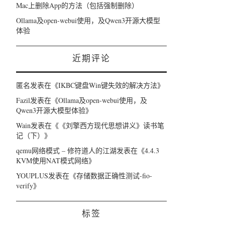
Mac上删除App的方法（包括强制删除）
Ollama及open-webui使用，及Qwen3开源大模型
体验
近期评论
匿名
发表在《
IKBC键盘Win键失效的解决方法
》
Fazil
发表在《
Ollama及open-webui使用，及
Qwen3开源大模型体验
》
Wain
发表在《
《刘擎西方现代思想讲义》读书笔
记（下）
》
qemu网络模式 – 修符道人的江湖
发表在《
4.4.3
KVM使用NAT模式网络
》
YOUPLUS
发表在《
存储数据正确性测试-fio-
verify
》
标签