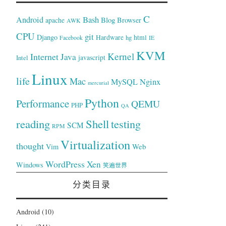
C
Bash
Android
Blog
Browser
apache
AWK
CPU
git
Django
Hardware
hg
html
Facebook
IE
KVM
Kernel
Internet
Java
Intel
javascript
Linux
life
Mac
Nginx
MySQL
mercurial
Python
Performance
QEMU
PHP
QA
reading
Shell
testing
SCM
RPM
Virtualization
thought
Web
Vim
WordPress
Xen
Windows
笑遍世界
分类目录
Android
(10)