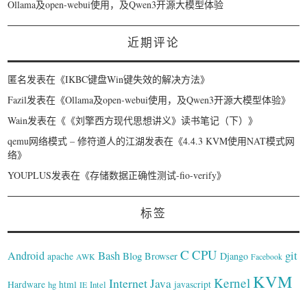
Ollama及open-webui使用，及Qwen3开源大模型体验
近期评论
匿名
发表在《
IKBC键盘Win键失效的解决方法
》
Fazil
发表在《
Ollama及open-webui使用，及Qwen3开源大模型体验
》
Wain
发表在《
《刘擎西方现代思想讲义》读书笔记（下）
》
qemu网络模式 – 修符道人的江湖
发表在《
4.4.3 KVM使用NAT模式网
络
》
YOUPLUS
发表在《
存储数据正确性测试-fio-verify
》
标签
C
CPU
Bash
git
Android
Blog
Browser
Django
apache
AWK
Facebook
KVM
Kernel
Internet
Java
Hardware
hg
html
Intel
javascript
IE