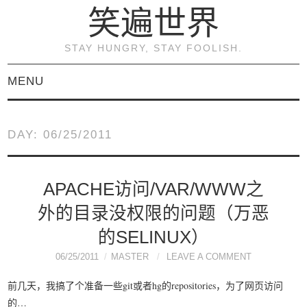
笑遍世界
STAY HUNGRY, STAY FOOLISH.
MENU
首页
DAY:
06/25/2011
KVM虚拟化原理与实践
（连载）
APACHE访问/VAR/WWW之
外的目录没权限的问题（万恶
《KVM虚拟化技术：实
的SELINUX）
战与原理解析》
06/25/2011
MASTER
LEAVE A COMMENT
前几天，我搞了个准备一些git或者hg的repositories，为了网页访问
关于本博客
的…