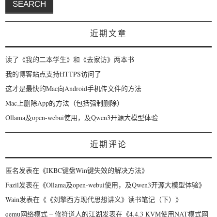
近期文章
读了《我的二本学生》和《去家访》两本书
我的博客站点支持HTTPS访问了
这才是最快的Mac向Android手机传文件的方法
Mac上删除App的方法（包括强制删除）
Ollama及open-webui使用，及Qwen3开源大模型体验
近期评论
匿名
发表在《
IKBC键盘Win键失效的解决方法
》
Fazil
发表在《
Ollama及open-webui使用，及Qwen3开源大模型体验
》
Wain
发表在《
《刘擎西方现代思想讲义》读书笔记（下）
》
qemu网络模式 – 修符道人的江湖
发表在《
4.4.3 KVM使用NAT模式网