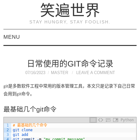
笑遍世界
STAY HUNGRY, STAY FOOLISH.
MENU
首页
日常使用的GIT命令记录
KVM虚拟化原理与实践
07/16/2023
MASTER
LEAVE A COMMENT
（连载）
git是多数软件工程中常用的版本管理工具，本文只是记录下自己日常
会用到git命令。
《KVM虚拟化技术：实
最基础几个git命令
战与原理解析》
Python
1
# 最基础的几个命令
2
git 
clone
关于本博客
3
git 
add
4
git 
commit
-
m
"my commit message"