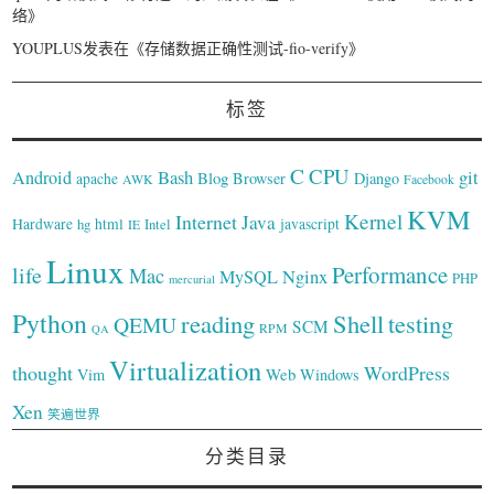
络
》
YOUPLUS
发表在《
存储数据正确性测试-fio-verify
》
标签
C
CPU
Bash
git
Android
Blog
Browser
Django
apache
AWK
Facebook
KVM
Kernel
Internet
Java
Hardware
hg
html
Intel
javascript
IE
Linux
Performance
life
Mac
Nginx
MySQL
PHP
mercurial
Python
reading
Shell
testing
QEMU
SCM
RPM
QA
Virtualization
thought
WordPress
Web
Vim
Windows
Xen
笑遍世界
分类目录