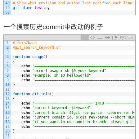
48
# Show what revision and author last modified 
49
git 
blame 
test
.
py
50
一个搜索历史commit中改动的例子
Python
1
#!/bin/bash
2
#git_search_keyword.sh
3
4
function 
usage
(
)
5
{
6
echo
"================================================
7
echo
"error! usage: sh $0 your-keyword"
8
echo
"example: sh $0 helloworld"
9
echo
"================================================
10
}
11
12
function 
git_info
(
)
13
{
14
echo
"=========================== INFO ===============
15
echo
"current keyword: $keyword"
16
echo
"current branch: $(git rev-parse --abbrev-ref HEA
17
echo
"current commit id: $(git rev-parse --short HEAD)
18
echo
"if you want to use another branch, please git ch
19
echo
"================================================
20
}
21