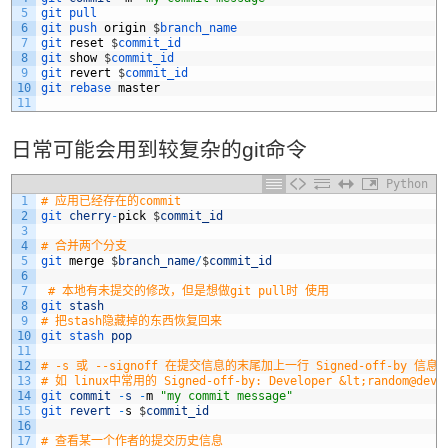
5
git 
pull
我要笑遍世界
6
git 
push 
origin
$
branch_name
7
git 
reset
$
commit_id
8
git 
show
$
commit_id
9
git 
revert
$
commit_id
10
git 
rebase 
master
11
日常可能会用到较复杂的git命令
Python
1
# 应用已经存在的commit
2
git 
cherry
-
pick
$
commit_id
3
4
# 合并两个分支
5
git 
merge
$
branch_name
/
$
commit_id
6
7
# 本地有未提交的修改，但是想做git pull时 使用
8
git 
stash
9
# 把stash隐藏掉的东西恢复回来
10
git 
stash 
pop
11
12
# -s 或 --signoff 在提交信息的末尾加上一行 Signed-off-by 信息
13
# 如 linux中常用的 Signed-off-by: Developer &lt;random@devel
14
git 
commit
-
s
-
m
"my commit message"
15
git 
revert
-
s
$
commit_id
16
17
# 查看某一个作者的提交历史信息