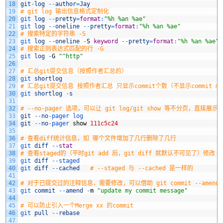
18
git
-
log
--
author
=
Jay
19
# git log 输出信息格式定制化
20
git 
log
--
pretty
=
format
:
"%h %an %ae"
21
git 
log
--
oneline
--
pretty
=
format
:
"%h %an %ae"
22
# 搜索特定的字符串 -S
23
git 
log
--
oneline
-
S
keyword
--
pretty
=
format
:
"%h %an %ae"
24
# 搜索正则表达式匹配的行 -G
25
git 
log
-
G
"^http"
26
27
# 汇总git提交信息（按照作者汇总的）
28
git 
shortlog
29
# 汇总git提交信息 按照作者汇总 只显示commit个数（不显示commit mes
30
git 
shortlog
-
s
31
32
# --no-pager 选项，可以让 git log/git show 等不分页，直接展示
33
git
--
no
-
pager 
log
34
git
--
no
-
pager 
show
111c5c24
35
36
# 查看diff统计信息，如 哪个文件增加了几行删除了几行
37
git 
diff
--
stat
38
# 查看staged的（平时git add 后，git diff 就默认不可见了）修改
39
git 
diff
--
staged
40
git 
diff
--
cached
# --staged 与 --cached 是一样的
41
42
# 对于已提交过的注释信息，需要修改，可以借助 git commit --amend
43
git 
commit
--
amend
-
m
"update my commit message"
44
45
# 可以防止引入一个Merge xx 的commit
46
git 
pull
--
rebase
47