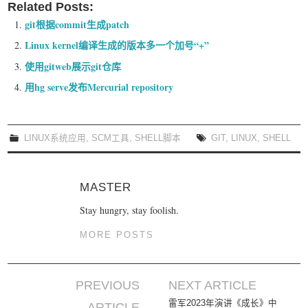
Related Posts:
git根据commit生成patch
Linux kernel编译生成的版本多一个加号“+”
使用gitweb展示git仓库
用hg serve发布Mercurial repository
LINUX系统应用
,
SCM工具
,
SHELL脚本
GIT
,
LINUX
,
SHELL
MASTER
Stay hungry, stay foolish.
MORE POSTS
PREVIOUS
NEXT ARTICLE
Post navigation
雷军2023年演讲《成长》中
ARTICLE