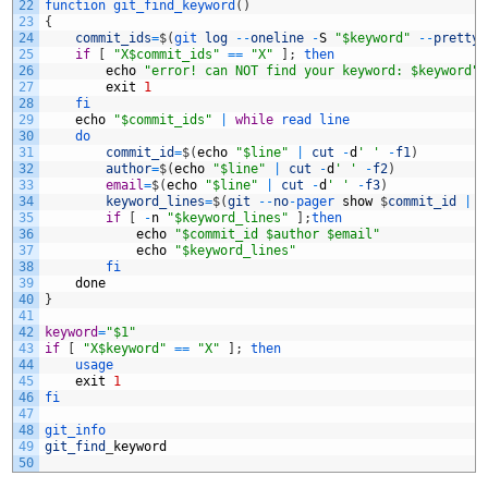
22
function 
git_find_keyword
(
)
23
{
24
commit_ids
=
$
(
git 
log
--
oneline
-
S
"$keyword"
--
pretty
=
25
if
[
"X$commit_ids"
==
"X"
]
;
then
26
echo
"error! can NOT find your keyword: $keyword"
27
exit
1
28
fi
29
echo
"$commit_ids"
|
while
read 
line
30
do
31
commit_id
=
$
(
echo
"$line"
|
cut
-
d
' '
-
f1
)
32
author
=
$
(
echo
"$line"
|
cut
-
d
' '
-
f2
)
33
email
=
$
(
echo
"$line"
|
cut
-
d
' '
-
f3
)
34
keyword_lines
=
$
(
git
--
no
-
pager 
show
$
commit_id
|
g
35
if
[
-
n
"$keyword_lines"
]
;
then
36
echo
"$commit_id $author $email"
37
echo
"$keyword_lines"
38
fi
39
done
40
}
41
42
keyword
=
"$1"
43
if
[
"X$keyword"
==
"X"
]
;
then
44
usage
45
exit
1
46
fi
47
48
git_info
49
git_find
_
keyword
50