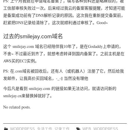
PS: 上个月我就在申请域名备案了，填写各种资料还是略麻烦的，被
我要笑遍世界
工信部审核失败过一次。后来经过我云的备案客服提醒，才知道可能
是备案成功前有了DNS解析记录的原因。这次我在重新提交备案前，
赶紧把DNS记录给清除了，这次就顺利通过审核了。Good~
过去的smilejay.com域名
这个 smilejay.com 域名已经陪伴我10年了，是在Godaddy上申请的，
不舍~ 不过最近到齐了，就想考虑转译到国内备案了。之前主机是在
AWS买的EC2实例。
PS: 在.com域名被回收后，还有人（或机器人）注册了它，然后给我
发邮件，让我高价买回域名，-_-|| 当然没有理他
今后凡是看到 smilejay.com 的链接如果无法访问，就请访问新的
smilejay.cn来替换掉就好了。
No related posts.
WORDPRESS
,
生活工作
,
记录工作
WEB
,
WORDPRESS