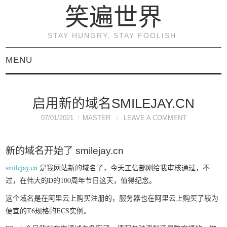
笑遍世界
STAY HUNGRY, STAY FOOLISH.
MENU
首页
启用新的域名SMILEJAY.CN
KVM虚拟化原理与实践
07/01/2021
MASTER
LEAVE A COMMENT
（连载）
新的域名开始了 smilejay.cn
《KVM虚拟化技术：实
smilejay.cn
是我网站新的域名了，今天工信部刚给我审核通过，不
过，在伟大的D的100周年节日这天，值得纪念。
战与原理解析》
这个域名是在阿里云上购买注册的，服务器也在阿里云上购买了较为
便宜的T6规格的ECS实例。
关于本博客