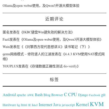
Ollama及open-webui使用，及Qwen3开源大模型体验
近期评论
匿名
发表在《
IKBC键盘Win键失效的解决方法
》
Fazil
发表在《
Ollama及open-webui使用，及Qwen3开源大模型体验
》
Wain
发表在《
《刘擎西方现代思想讲义》读书笔记（下）
》
qemu网络模式 – 修符道人的江湖
发表在《
4.4.3 KVM使用NAT模式网
络
》
YOUPLUS
发表在《
存储数据正确性测试-fio-verify
》
标签
C
CPU
Bash
git
Android
Blog
Browser
Django
apache
AWK
Facebook
KVM
Kernel
Internet
Java
Hardware
hg
html
Intel
javascript
IE