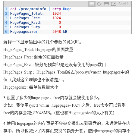
Shell
1
cat
/
proc
/
meminfo
|
grep
Huge
2
HugePages_Total
:
1024
3
HugePages_Free
:
1024
4
HugePages_Rsvd
:
0
5
HugePages_Surp
:
0
6
Hugepagesize
:
2048
kB
解释一下显示输出中的几个参数的意义吧。
HugePages_Total: Hugepage的页面数量
HugePages_Free: 剩余的页面数量
HugePages_Rsvd: 被分配预留但是还没有使用的page数目
HugePages_Surp：HugePages_Total减去/proc/sys/vm/nr_hugepages中的
值（我对这个理解也不很清楚）。
Hugepagesize: 每单位数量大小
3.设置了多少的huge page，free内存就会被使用多少。
比如：我使用sysctl vm.nr_hugepages=1024 之后，free命令可以看到
free的内存会减少2048MB。(这也和Hugepagesize的大小有关）
4.使用Hugepages的内存页是不会被交换出去到磁盘的，永远常驻在内
存中，所以也减少了内存页交换的额外开销。使用hurgepage的内存不