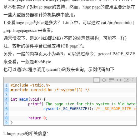
基本都实现了对huge page的支持，然而，huge page的使用主要还是在
我要笑遍世界
一些大型服务器和计算机集群中使用。
1.查看huge page的size是多大？ Linux中，可以通过 cat /pro/meminfo |
grep Hugepagesize 来查看。
通常情况下，是2048kB即2MB (不同的处理器架构，可能不一样）
注：较新的硬件平台已经支持1GB page了。
另外，一般的内存页大小为4kB，可以通过命令：getconf PAGE_SIZE
来查看，一般是4096Byte
也可以通过C程序调用sysconf()函数来查询，示例代码如下
C
1
#include <stdio.h>
2
#include <unistd.h> /* sysconf(3) */
3
4
int
main
(
void
)
{
5
printf
(
"The page size for this system is %ld bytes.
6
sysconf
(
_SC_PAGESIZE
)
)
;
/* _SC_PAGE_SIZE is 
7
8
return
0
;
9
}
2.huge page的相关信息：