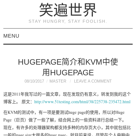
笑遍世界
STAY HUNGRY, STAY FOOLISH.
MENU
首页
HUGEPAGE简介和KVM中使
KVM虚拟化原理与实践
用HUGEPAGE
（连载）
08/10/2017
MASTER
LEAVE A COMMENT
这是2011年我写过的一篇文章，现在发现仍有意义，转发到我的这个
《KVM虚拟化技术：实
博客上。 原文：
http://www.51testing.com/html/38/225738-235472.html
在KVM的测试中，有一项是要测试huge page的使用，所以对Huge
战与原理解析》
Page（巨页）做了一些了解，结合网上的一些资料进行总结一下。
现在，有许多的处理器架构都支持多种的内存页大小，其中就包括比
关于本博客
一般的page size大很多的huge page。就目前来说，尽管在个人电脑中