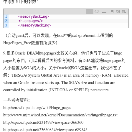
中添加如下的参数：
XHTML
1
<memoryBacking>
2
<hugepages/>
3
</memoryBacking>
（启动guest后，可以发现，在host中的cat /pro/meminfo看到的
HugePages_Free数量有所减少）
9.很多Oracle DBA对hugepages比较关心的，他们也写了些关于huge
pages的东西，可以看看后面的参考资料，有DBA建议将huge pages的
大小设置为SGA的大小。关于Oracle的SGA这些细节，我也不甚了
解：TheSGA(System Global Area) is an area of memory (RAM) allocated
when an Oracle Instance starts up. The SGA's size and function are
controlled by initialization (INIT.ORA or SPFILE) parameters.
一些参考资料：
http://en.wikipedia.org/wiki/Huge_pages
http://www.mjmwired.net/kernel/Documentation/vm/hugetlbpage.txt
http://space.itpub.net/231499/viewspace-366360
http://space.itpub.net/23650854/viewspace-689545