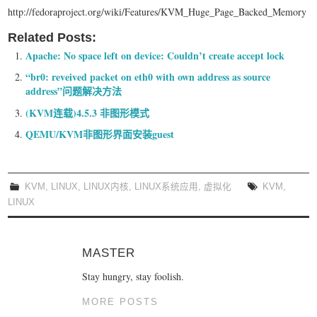
http://fedoraproject.org/wiki/Features/KVM_Huge_Page_Backed_Memory
Related Posts:
Apache: No space left on device: Couldn’t create accept lock
“br0: reveived packet on eth0 with own address as source
address”问题解决方法
(KVM连载)4.5.3 非图形模式
QEMU/KVM非图形界面安装guest
KVM
,
LINUX
,
LINUX内核
,
LINUX系统应用
,
虚拟化
KVM
,
LINUX
MASTER
Stay hungry, stay foolish.
MORE POSTS