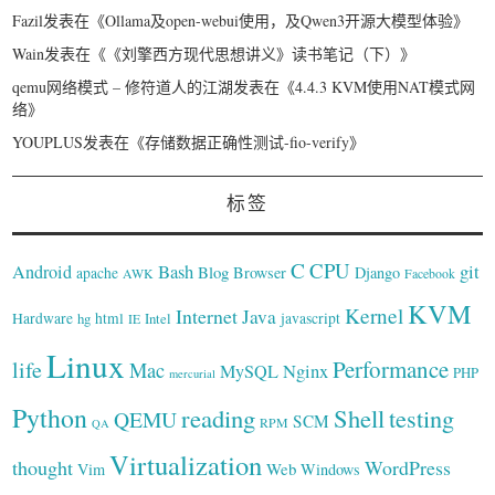
Fazil
发表在《
Ollama及open-webui使用，及Qwen3开源大模型体验
》
Wain
发表在《
《刘擎西方现代思想讲义》读书笔记（下）
》
qemu网络模式 – 修符道人的江湖
发表在《
4.4.3 KVM使用NAT模式网
络
》
YOUPLUS
发表在《
存储数据正确性测试-fio-verify
》
标签
C
CPU
Bash
git
Android
Blog
Browser
Django
apache
AWK
Facebook
KVM
Kernel
Internet
Java
Hardware
hg
html
Intel
javascript
IE
Linux
Performance
life
Mac
Nginx
MySQL
PHP
mercurial
Python
reading
Shell
testing
QEMU
SCM
RPM
QA
Virtualization
thought
WordPress
Web
Vim
Windows