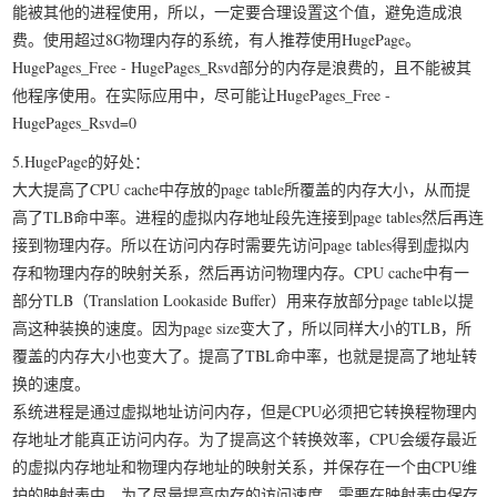
能被其他的进程使用，所以，一定要合理设置这个值，避免造成浪
费。使用超过8G物理内存的系统，有人推荐使用HugePage。
HugePages_Free - HugePages_Rsvd部分的内存是浪费的，且不能被其
他程序使用。在实际应用中，尽可能让HugePages_Free -
HugePages_Rsvd=0
5.HugePage的好处：
大大提高了CPU cache中存放的page table所覆盖的内存大小，从而提
高了TLB命中率。进程的虚拟内存地址段先连接到page tables然后再连
接到物理内存。所以在访问内存时需要先访问page tables得到虚拟内
存和物理内存的映射关系，然后再访问物理内存。CPU cache中有一
部分TLB（Translation Lookaside Buffer）用来存放部分page table以提
高这种装换的速度。因为page size变大了，所以同样大小的TLB，所
覆盖的内存大小也变大了。提高了TBL命中率，也就是提高了地址转
换的速度。
系统进程是通过虚拟地址访问内存，但是CPU必须把它转换程物理内
存地址才能真正访问内存。为了提高这个转换效率，CPU会缓存最近
的虚拟内存地址和物理内存地址的映射关系，并保存在一个由CPU维
护的映射表中。为了尽量提高内存的访问速度，需要在映射表中保存