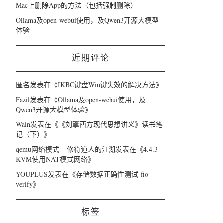
Mac上删除App的方法（包括强制删除）
Ollama及open-webui使用，及Qwen3开源大模型
体验
近期评论
匿名
发表在《
IKBC键盘Win键失效的解决方法
》
Fazil
发表在《
Ollama及open-webui使用，及
Qwen3开源大模型体验
》
Wain
发表在《
《刘擎西方现代思想讲义》读书笔
记（下）
》
qemu网络模式 – 修符道人的江湖
发表在《
4.4.3
KVM使用NAT模式网络
》
YOUPLUS
发表在《
存储数据正确性测试-fio-
verify
》
标签