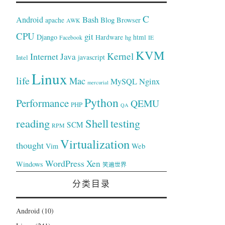
C
Bash
Android
Blog
Browser
apache
AWK
CPU
git
Django
Hardware
hg
html
Facebook
IE
KVM
Kernel
Internet
Java
Intel
javascript
Linux
life
Mac
Nginx
MySQL
mercurial
Python
Performance
QEMU
PHP
QA
reading
Shell
testing
SCM
RPM
Virtualization
thought
Web
Vim
WordPress
Xen
Windows
笑遍世界
分类目录
Android
(10)